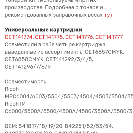
тонером KR1, используемым при их
производстве. Подробнее о тонере и
рекомендованных заправочных весах
тут
Универсальные картриджи
CET141774
,
CET141775
,
CET141776
,
CET141777
Совместили в себе четыре картриджа,
выведенные из ассортимента: CET6857CMYK,
CET6858CMYK, CET141292/3/4/5,
CET141296/7/8/9
Совместимость:
Ricoh
MPC6004/6003/5504/5503/4504/4503/3504/3
Ricoh IM
C6000/5500A/5500/4500A/4500/3500A/3500/3
OEM: 841817/18/19/20, 842251/52/53/54,