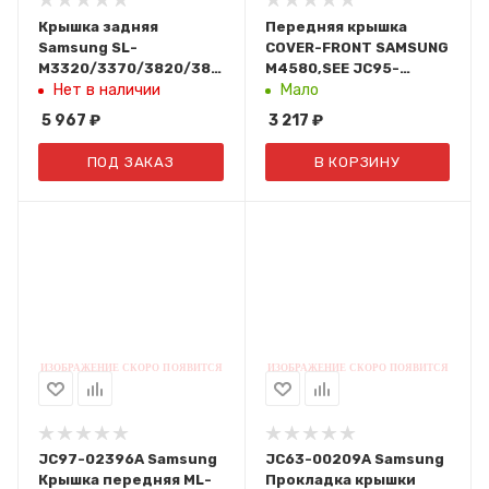
Крышка задняя
Передняя крышка
Samsung SL-
COVER-FRONT SAMSUNG
M3320/3370/3820/3870/4020/4070
M4580,SEE JC95-
(без направляющих)
01948A
Нет в наличии
Мало
JC95-01303C
5 967
₽
3 217
₽
ПОД ЗАКАЗ
В КОРЗИНУ
JC97-02396A Samsung
JC63-00209A Samsung
Крышка передняя ML-
Прокладка крышки