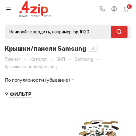
0
Крышки/панели Samsung
30
—
—
—
—
Главная
Каталог
ЗИП
Samsung
Крышки/панели Samsung
По популярности (убывание)
ФИЛЬТР