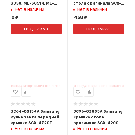
3050, ML-3051N, ML-
стола оригинала SCX-
3051ND
4114F, SCX-4100, SCX-
Нет в наличии
Нет в наличии
4200, SCX-4x20F
0
₽
458
₽
ПОД ЗАКАЗ
ПОД ЗАКАЗ
JC64-00154A Samsung
JC96-03805A Samsung
Ручка замка передней
Крышка стола
крышки SCX-4720F
оригинала SCX-4200,
SCX-4220
Нет в наличии
Нет в наличии