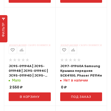
ФИЛЬТР
JC95-01194A | JC95-
JC97-01960A Samsung
01194B | JC95-01194C |
Крышка передняя
JC95-01194D | JC95-
SCX4100, Phaser PE114e
01194E Samsung
Мало
Нет в наличии
Крышка средняя CLX-
2 550
₽
0
₽
3185
В КОРЗИНУ
ПОД ЗАКАЗ