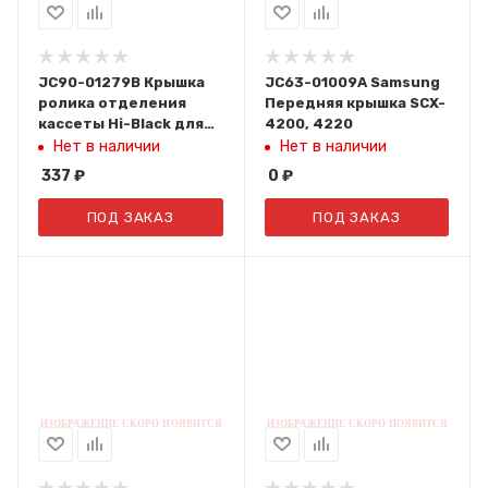
JC90-01279B Крышка
JC63-01009A Samsung
ролика отделения
Передняя крышка SCX-
кассеты Hi-Black для
4200, 4220
Samsung SL-
Нет в наличии
Нет в наличии
M3320/3820/4020/4070
337
₽
0
₽
ПОД ЗАКАЗ
ПОД ЗАКАЗ