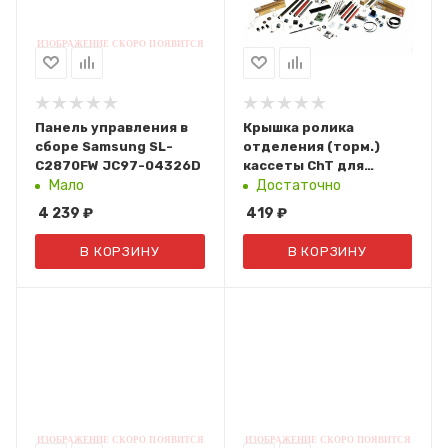
Панель управления в
Крышка ролика
сборе Samsung SL-
отделения (торм.)
C2870FW JC97-04326D
кассеты ChT для
Samsung SL-
Мало
Достаточно
M3320/3820/4020/4070
4 239
₽
419
₽
JC90-01279B
В КОРЗИНУ
В КОРЗИНУ