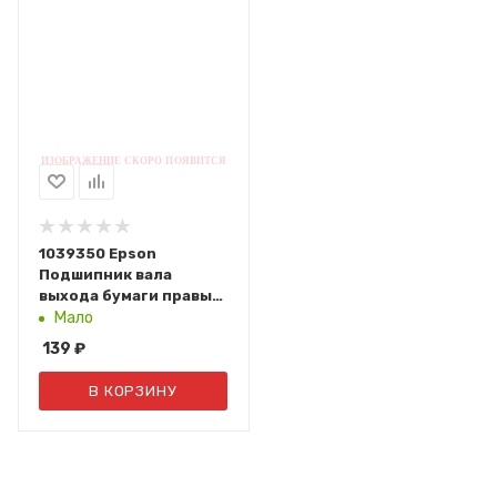
1039350 Epson
Подшипник вала
выхода бумаги правый
FX 1180, FX 1180+, FX
Мало
880, FX 880+
139
₽
В КОРЗИНУ