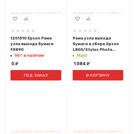
1251310 Epson Рама
Рама узла выхода
узла выхода бумаги
бумаги в сборе Epson
FX890
L800/Stylus Photo
P50/R285/R290/R295/T50/
Нет в наличии
Мало
1692536/1560326/1473045
0
₽
1 084
₽
ПОД ЗАКАЗ
В КОРЗИНУ