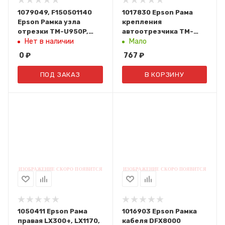
1079049, F150501140
1017830 Epson Рама
Epson Рамка узла
крепления
отрезки TM-U950P,
автоотрезчика TM-
TM-U950
U950
Нет в наличии
Мало
0
₽
767
₽
ПОД ЗАКАЗ
В КОРЗИНУ
1050411 Epson Рама
1016903 Epson Рамка
правая LX300+, LX1170,
кабеля DFX8000