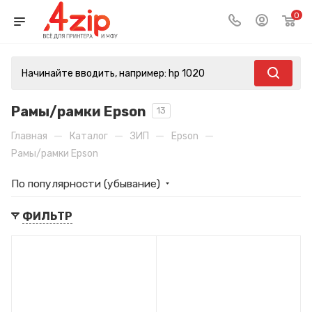
0
Рамы/рамки Epson
13
—
—
—
—
Главная
Каталог
ЗИП
Epson
Рамы/рамки Epson
По популярности (убывание)
ФИЛЬТР