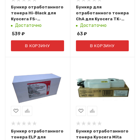
Бункер отработанного
Бункер для
тонера Hi-Black для
отработанного тонера
Kyocera FS-
ChA для Kyocera TK-
1020/1025/1120 (WT-
4105
Достаточно
Достаточно
1110)
539
₽
63
₽
В КОРЗИНУ
В КОРЗИНУ
Бункер отработанного
Бункер отработанного
тонера ELP для
тонера Kyocera Mita