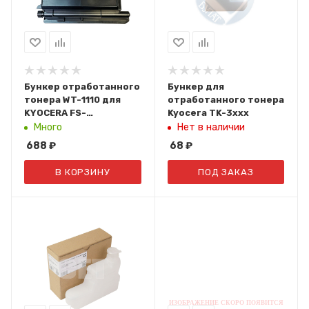
Бункер отработанного
Бункер для
тонера WT-1110 для
отработанного тонера
KYOCERA FS-
Kyocera TK-3xxx
1040/1060/1020MFP
Много
Нет в наличии
(CET), DGP0743
688
₽
68
₽
В КОРЗИНУ
ПОД ЗАКАЗ