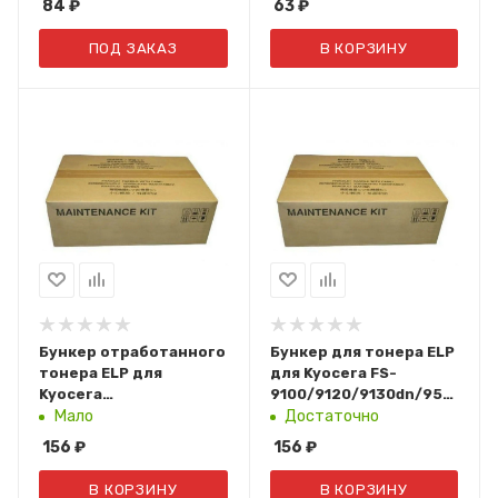
84
₽
63
₽
ПОД ЗАКАЗ
В КОРЗИНУ
Бункер отработанного
Бункер для тонера ELP
тонера ELP для
для Kyocera FS-
Kyocera
9100/9120/9130dn/9500/95
P6035/P6130/P6230/P6235/P7040/P7240/M6030/
3050/4050/5050/TASKalfa
Мало
Достаточно
M6035/M6230/M6235/M6530/M6535
420i/520i WT-710 ELP-
156
₽
156
₽
WT-5140 ELP-WT-5140
WT-710
В КОРЗИНУ
В КОРЗИНУ