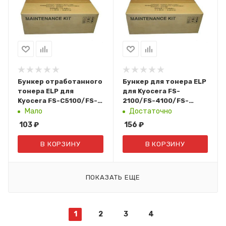
Бункер отработанного
Бункер для тонера ELP
тонера ELP для
для Kyocera FS-
Kyocera FS-C5100/FS-
2100/FS-4100/FS-
C5200/FS-C5300/FS-
4200/FS-
Мало
Достаточно
C5350 (WT-560) ELP-
4300/P3045/P3050/P3055/
103
₽
156
₽
WT-560
WT-3100 ELP-WT-3100
В КОРЗИНУ
В КОРЗИНУ
ПОКАЗАТЬ ЕЩЕ
1
2
3
4