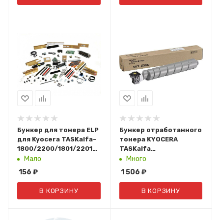
Бункер для тонера ELP
Бункер отработанного
для Kyocera TASKalfa-
тонера KYOCERA
1800/2200/1801/2201
TASKalfa
(WT-4105) ELP-WT-4105
4002i/5002i/6002i/2552ci/3
Мало
Много
40K (WT-
156
₽
1 506
₽
8500/1902ND0UN0)
В КОРЗИНУ
В КОРЗИНУ