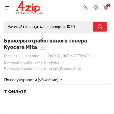
0
Бункеры отработанного тонера
Kyocera Mita
74
—
—
—
Главная
Каталог
РАСХОДНЫЕ МАТЕРИАЛЫ
—
Бункеры отработанного тонера
Бункеры отработанного тонера Kyocera Mita
По популярности (убывание)
ФИЛЬТР