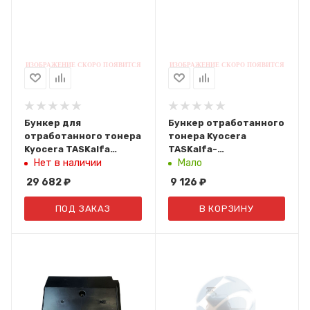
Бункер для
Бункер отработанного
отработанного тонера
тонера Kyocera
Kyocera TASKalfa
TASKalfa-
2553ci/3253ci/3253ci/4053ci/6053ci/4003ci/5003ci/600
2553ci/3253ci
Нет в наличии
Мало
302ND94228/302ND94222/302ND94221/302ND94223/3
(302L794027/302L794025/
29 682
₽
9 126
₽
ОEM
ПОД ЗАКАЗ
В КОРЗИНУ