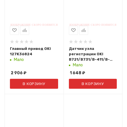
Главный привод OKI
Датчик узла
127K36824
регистрации OKI
B721/B731/B-411/B-
Мало
431/ES4131/ES7131/ES7121
Мало
(6520028M0001)
2 906
₽
1 648
₽
В КОРЗИНУ
В КОРЗИНУ