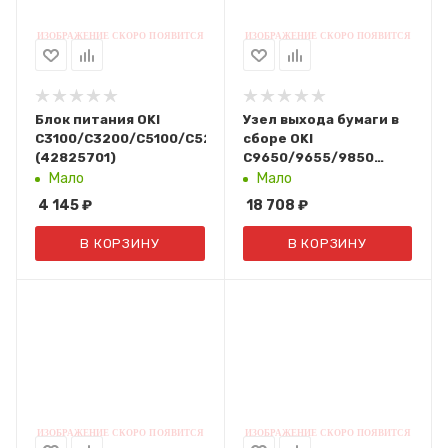
Блок питания OKI
Узел выхода бумаги в
C3100/C3200/C5100/C5200/C5300/C5250/C5400/C5450/
сборе OKI
(42825701)
C9650/9655/9850
(42757103)
Мало
Мало
4 145
₽
18 708
₽
В КОРЗИНУ
В КОРЗИНУ