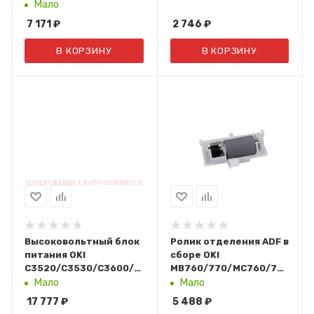
(44321701)
Мало
7 171
₽
2 746
₽
В КОРЗИНУ
В КОРЗИНУ
Высоковольтный блок
Ролик отделения ADF в
питания OKI
сборе OKI
C3520/C3530/C3600/C3450/C3400/C3300/MC350/MC36
MB760/770/MC760/770/780
(43035201)
(45060101)
Мало
Мало
17 777
₽
5 488
₽