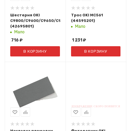
Шестерня OKI
Трос OKI MC561
C9800/C9600/C9650/C9655/C9850/ES2640/ES3640Pro
(44595201)
(42695801)
Мало
Мало
716
₽
1 231
₽
В КОРЗИНУ
В КОРЗИНУ
Накладка площадки
Фотодатчик OKI