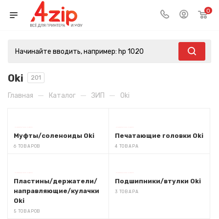
0
Oki
201
—
—
—
Главная
Каталог
ЗИП
Oki
Муфты/соленоиды Oki
Печатающие головки Oki
6 ТОВАРОВ
4 ТОВАРА
Пластины/держатели/
Подшипники/втулки Oki
направляющие/кулачки
3 ТОВАРА
Oki
5 ТОВАРОВ