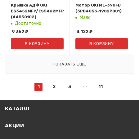
Крышка АДФ OKI
Мотор OKI ML-390FB
ES3452MFP/ES5462MFP/ES4161MFP/ES4191MFP
(3PB4053-1982P001)
(44530102)
Мало
Достаточно
9 352
₽
4 122
₽
В КОРЗИНУ
В КОРЗИНУ
ПОКАЗАТЬ ЕЩЕ
1
2
3
11
КАТАЛОГ
АКЦИИ