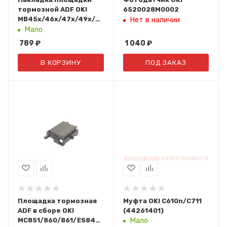
тормозной ADF OKI
6520028M0002
MB45x/46x/47x/49x/MC33x/34x/35x/56x
Нет в наличии
(44533301)
Мало
789
₽
1 040
₽
В КОРЗИНУ
ПОД ЗАКАЗ
Площадка тормозная
Муфта OKI C610n/C711
ADF в сборе OKI
(44261401)
MC851/860/861/ES8451/8460/8461
Мало