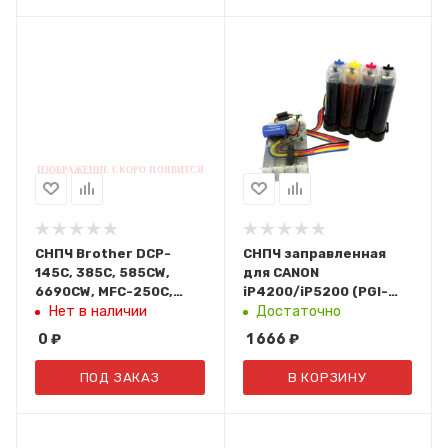
СНПЧ Brother DCP-
СНПЧ заправленная
145C, 385C, 585CW,
для CANON
6690CW, MFC-250C,
iP4200/iP5200 (PGI-
290C, 790CW, 5490CN,
5BK,CLI-8BK/C/M/Y)
Нет в наличии
Достаточно
6490CN, 6890CDW CISS-
NG-IP4500 UNIJET
0
₽
1 666
₽
LC38 IST
(Ninestar)
ПОД ЗАКАЗ
В КОРЗИНУ