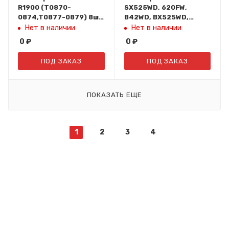
R1900 (T0870-
SX525WD, 620FW,
0874,T0877-0879) 8шт
B42WD, BX525WD,
CISS- R1900 IST
535WD, 625FWD,
Нет в наличии
Нет в наличии
635FWD, 925FWD,
0
₽
0
₽
935WD, WF7015 (T1291-
1294) IST
ПОД ЗАКАЗ
ПОД ЗАКАЗ
ПОКАЗАТЬ ЕЩЕ
1
2
3
4