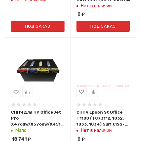
IST
Нет в наличии
0
₽
ПОД ЗАКАЗ
ПОД ЗАКАЗ
СНПЧ для HP OfficeJet
СНПЧ Epson St Office
Pro
T1100 (T0731*2, 1032,
X476dw/X576dw/X451dw
1033, 1034) 5шт CISS-
со сменными
T1100 IST
Мало
Нет в наличии
картриджами I-BLOCK
18 741
₽
0
₽