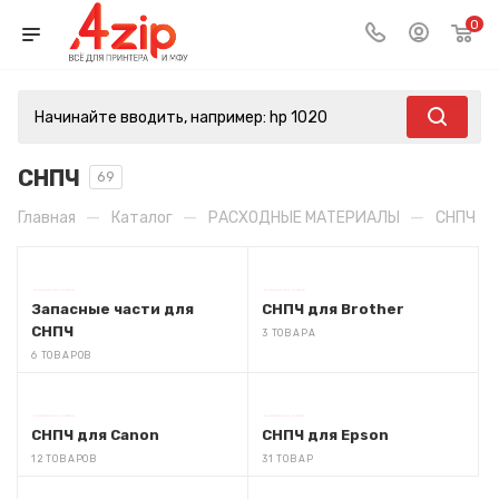
0
СНПЧ
69
—
—
—
Главная
Каталог
РАСХОДНЫЕ МАТЕРИАЛЫ
СНПЧ
Запасные части для
СНПЧ для Brother
СНПЧ
3 ТОВАРА
6 ТОВАРОВ
СНПЧ для Canon
СНПЧ для Epson
12 ТОВАРОВ
31 ТОВАР