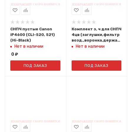
СНПЧ пустые Canon
Комплект з, ч для СНПЧ
iP4600 (CLI-520, 521)
4цв (заглушки,фильтр
(Hi-Black)
возд.,воронка,держатель
шлейфа бол. и мал.)
Нет в наличии
Нет в наличии
0
₽
ПОД ЗАКАЗ
ПОД ЗАКАЗ