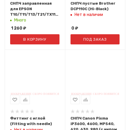
СНПЧ заправленная
СНПЧ пустые Brother
для EPSON
DCP110C (Hi-Black)
T10/T11/T13/T21/TX110/TX111/TX210/TX200
Нет в наличии
(T1051-T1054) NG-
Много
T10/TX121 UNIJET
1 260
₽
0
₽
(Ninestar)
В КОРЗИНУ
ПОД ЗАКАЗ
Фиттинг c иглой
СНПЧ Canon Pixma
(Fitting with needle)
iP3600, 4600, MP540,
620, 630, 980 (с чипом)
Нет в наличии