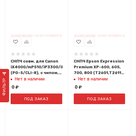
СНПЧ совм. для Canon
СНПЧ Epson Expression
iX4000/mP510/iP3300/iP3500
Premium XP-600, 605,
(PG-5/CLI-8), с чипом,
700, 800 (T2601,T2611-
без чернил
2614) (с чипом, без
Нет в наличии
Нет в наличии
ФИЛЬТР
чернил) 5шт
0
₽
0
₽
ПОД ЗАКАЗ
ПОД ЗАКАЗ