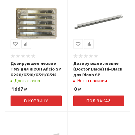
Дозирующее лезвие
Дозирующее лезвие
TMS для RICOH Aficio SP
(Doctor Blade) Hi-Black
C220/C310/C311/C312
для Ricoh SP
(упаковка 10 шт)
100/200/201/202
Достаточно
Нет в наличии
TMS142A
1 667
₽
0
₽
В КОРЗИНУ
ПОД ЗАКАЗ