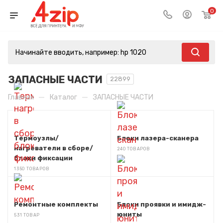
0
ЗАПАСНЫЕ ЧАСТИ
22899
—
—
Главная
Каталог
ЗАПАСНЫЕ ЧАСТИ
Термоузлы/
Блоки лазера-сканера
нагреватели в сборе/
240 ТОВАРОВ
блоки фиксации
1350 ТОВАРОВ
Ремонтные комплекты
Блоки проявки и имидж-
юниты
531 ТОВАР