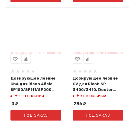
Дозирующее лезвие
Дозирующее лезвие
ChA для Ricoh Aficio
CV для Ricoh SP
SP100/SP111/SP200
3400/3410, Doctor
doctor (упак 5 шт)
Blade, 5 шт./уп.
Нет в наличии
Нет в наличии
0
₽
286
₽
ПОД ЗАКАЗ
ПОД ЗАКАЗ