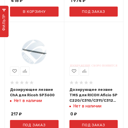
418
₽
1 974
₽
В КОРЗИНУ
ПОД ЗАКАЗ
ФИЛЬТР
Дозирующее лезвие
Дозирующее лезвие
ChA для Ricoh SP3600
TMS для RICOH Aficio SP
C220/C310/C311/C312
Нет в наличии
TMS142A
Нет в наличии
217
₽
0
₽
ПОД ЗАКАЗ
ПОД ЗАКАЗ