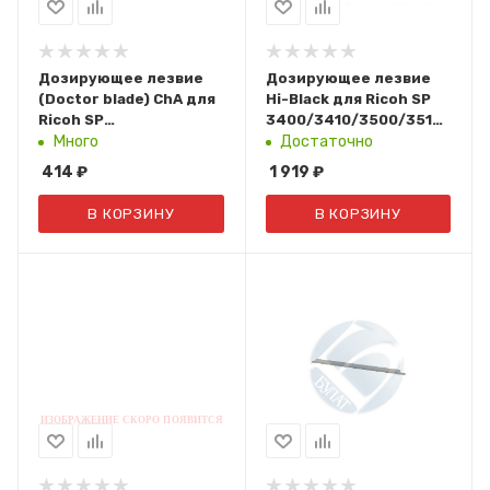
Дозирующее лезвие
Дозирующее лезвие
(Doctor blade) ChA для
Hi-Black для Ricoh SP
Ricoh SP
3400/3410/3500/3510
300/SP311/SP325/SP
(10 шт./уп.)
Много
Достаточно
3400/SP 3410/SP
414
₽
1 919
₽
3500/SP 3510/SP377
(упак 5шт)
В КОРЗИНУ
В КОРЗИНУ