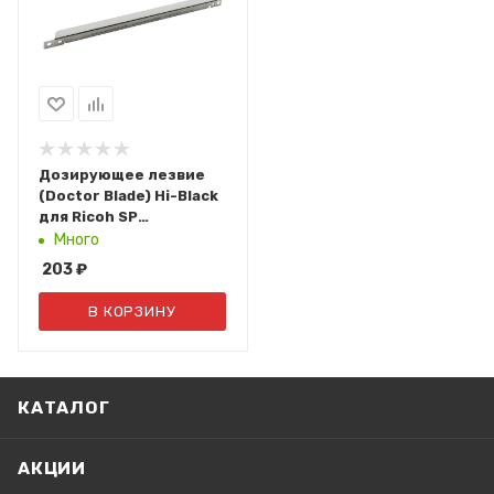
Дозирующее лезвие
(Doctor Blade) Hi-Black
для Ricoh SP
3400/3410
Много
203
₽
В КОРЗИНУ
КАТАЛОГ
АКЦИИ