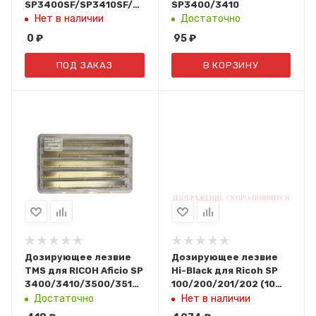
SP3400SF/SP3410SF/SP3500SF/SP3510SF
SP3400/3410
(CET), CET5155
Нет в наличии
Достаточно
0
₽
95
₽
ПОД ЗАКАЗ
В КОРЗИНУ
Дозирующее лезвие
Дозирующее лезвие
TMS для RICOH Aficio SP
Hi-Black для Ricoh SP
3400/3410/3500/3510
100/200/201/202 (10
(упаковка 5 шт)
шт./уп.)
Достаточно
Нет в наличии
TMS095A