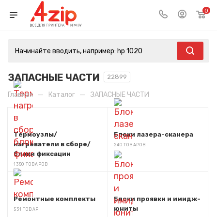
0
ЗАПАСНЫЕ ЧАСТИ
22899
—
—
Главная
Каталог
ЗАПАСНЫЕ ЧАСТИ
Термоузлы/
Блоки лазера-сканера
нагреватели в сборе/
240 ТОВАРОВ
блоки фиксации
1350 ТОВАРОВ
Ремонтные комплекты
Блоки проявки и имидж-
юниты
531 ТОВАР