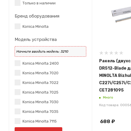
Только в наличии
Бренд оборудования
Konica Minolta
Модель устройства
Ракель (двух
Konica Minolta 2400
DR512-Blade д
Konica Minolta 7020
MINOLTA Bizhu
C227i/C257i/C2
Konica Minolta 7022
CET281095
Konica Minolta 7025
Много
Konica Minolta 7030
Код товара: 0005
Konica Minolta 7035
688
₽
Konica Minolta 7115