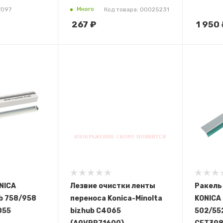
Много
7097
Код товара: 00025231
267
₽
1 950
NICA
Лезвие очистки ленты
Ракель
b 758/958
переноса Konica-Minolta
KONICA 
055
bizhub С4065
502/552