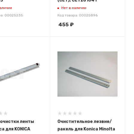
3
(CET), CET281041
наличии
Нет в наличии
ра: 00025235
Код товара: 00025896
455
₽
 очистки ленты
Очистительное лезвие/
са для KONICA
ракель для Konica Minolta