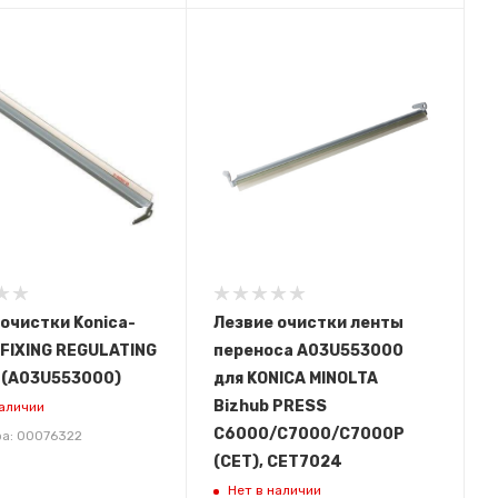
очистки Konica-
Лезвие очистки ленты
 FIXING REGULATING
переноса A03U553000
 (A03U553000)
для KONICA MINOLTA
Bizhub PRESS
наличии
C6000/C7000/C7000P
ра: 00076322
(CET), CET7024
Нет в наличии