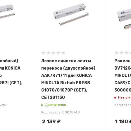
слойный)
Лезвие очистки ленты
Ракель
ля KONICA
переноса (двухслойное)
DV712K-
b
AAK7R71711 для KONICA
MINOLTA
87i (CET),
MINOLTA Bizhub PRESS
C659/C7
C1070/C1070P (CET),
300000 
CET281130
Нет в 
Достаточно
6980
Код това
Код товара: 00075748
2 139
₽
1 180