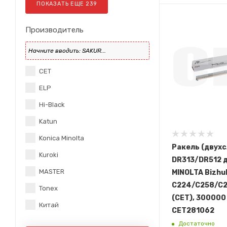
ПОКАЗАТЬ ЕЩЕ
239
Производитель
CET
ELP
Hi-Black
Katun
Konica Minolta
Ракель (двух
Kuroki
DR313/DR512 д
MASTER
MINOLTA Bizhu
C224/C258/C
Tonex
(CET), 300000 
Китай
CET281062
Достаточно