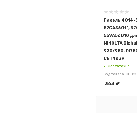
Ракель 4014-3
57GA56011, 57
55VA56010 дл
MINOLTA Bizhu
920/950, Di75
CET4639
Достаточно
Код товара: 0002
363
₽