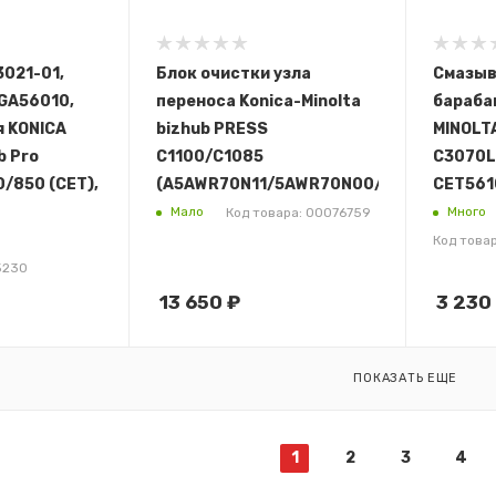
021-01,
Блок очистки узла
Смазыв
GA56010,
переноса Konica-Minolta
бараба
я KONICA
bizhub PRESS
MINOLTA
b Pro
C1100/C1085
C3070L
0/850 (CET),
(A5AWR70N11/5AWR70N00/A5AWR70N22)
CET561
Мало
Много
Код товара: 00076759
Код това
5230
13 650
₽
3 230
ПОКАЗАТЬ ЕЩЕ
1
2
3
4