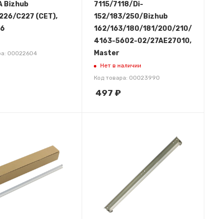
 Bizhub
7115/7118/Di-
226/C227 (CET),
152/183/250/Bizhub
163560202)
6
162/163/180/181/200/210/211/222
4163-5602-02/27AE27010,
Master
ра: 00022604
Нет в наличии
Код товара: 00023990
497
₽