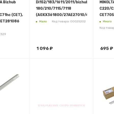
A Bizhub
Di152/183/1611/2011/bizhub
MINOLTA
180/210/7115/7118
C220/C
71hc (CET),
(A0XX361800/27AE27010/4021562201/4
CET705
 CET281086
Мало
Много
Код товара: 00025202
Код това
7329
1 096
₽
695
₽