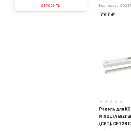
Код товара: 0005
СБРОСИТЬ
797
₽
Ракель для KO
MINOLTA Bizhu
(CET), CET281