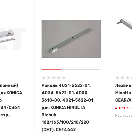
слойный)
Ракель 4021-5622-01,
Лезвие 
ля KONICA
4034-5622-01, AOXX-
Minolta
b
3618-00, 4021-5622-01
GEAR/A
284/C364
для KONICA MINOLTA
Нет в 
стр.,
Bizhub
Код това
162/163/180/210/220
(CET), CET4662