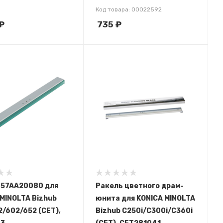
Код товара: 00022592
₽
735
₽
 57AA20080 для
Ракель цветного драм-
MINOLTA Bizhub
юнита для KONICA MINOLTA
/602/652 (CET),
Bizhub C250i/C300i/C360i