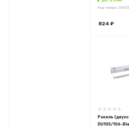
Достаточно
Код товара: 0002
824
₽
Ракель (двух
DU105/106-Bla