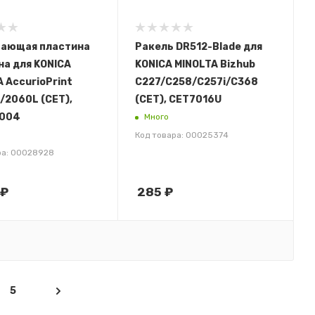
ающая пластина
Ракель DR512-Blade для
на для KONICA
KONICA MINOLTA Bizhub
 AccurioPrint
C227/C258/C257i/C368
/2060L (CET),
(CET), CET7016U
004
Много
Код товара: 00025374
ра: 00028928
₽
285
₽
5