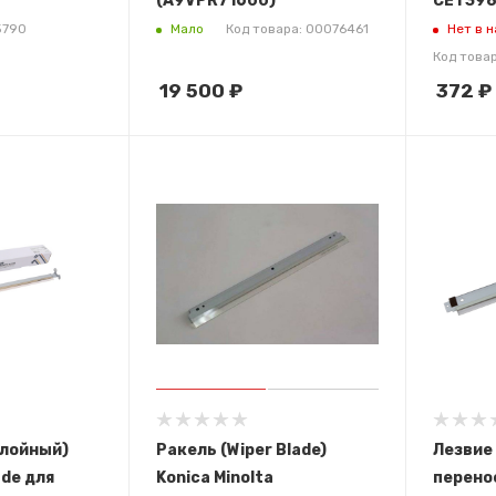
(A9VPR71600)
CET398
Мало
Нет в 
5790
Код товара: 00076461
Код това
19 500
₽
372
₽
слойный)
Ракель (Wiper Blade)
Лезвие
de для
Konica Minolta
перено