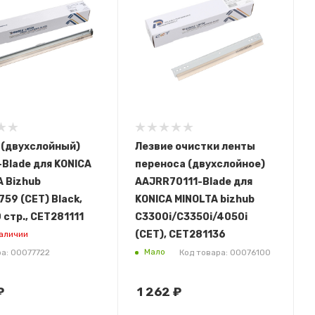
 (двухслойный)
Лезвие очистки ленты
Blade для KONICA
переноса (двухслойное)
 Bizhub
AAJRR70111-Blade для
59 (CET) Black,
KONICA MINOLTA bizhub
стр., CET281111
C3300i/C3350i/4050i
(CET), CET281136
наличии
Мало
ра: 00077722
Код товара: 00076100
₽
1 262
₽