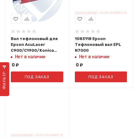
Вал тефлоновый для
1083118 Epson
Epson AcuLaser
Тефлоновый вал EPL
C900/C1900/Konica
N7000
Minolta Magicolor 2300
Нет в наличии
Нет в наличии
(Std)
0
₽
0
₽
ФИЛЬТР
ПОД ЗАКАЗ
ПОД ЗАКАЗ