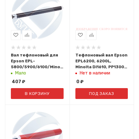
Вал тефлоновый для
Тефлоновый вал Epson
Epson EPL-
EPL6200, 6200L,
5800/5900/6100/Minolta
Minolta Di1610, PP1300
PagePro 1200/1250
(Совместимый)
Мало
Нет в наличии
1429884, 1268563,
407
₽
0
₽
01338
В КОРЗИНУ
ПОД ЗАКАЗ