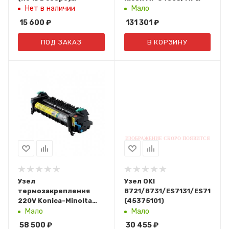
126K36850/126K36851/126K36852
C5503/MP C6003
Нет в наличии
Мало
Восст.
(D1494012/D1504002/D1504
15 600
₽
131 301
₽
ПОД ЗАКАЗ
В КОРЗИНУ
Узел
Узел OKI
термозакрепления
B721/B731/ES7131/ES7121/
220V Konica-Minolta
(45375101)
bizhub 5000i
Мало
Мало
(ACF1PP1000)
58 500
₽
30 455
₽