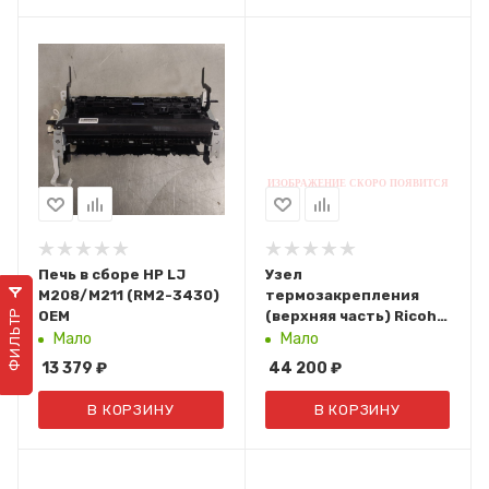
Печь в сборе HP LJ
Узел
M208/M211 (RM2-3430)
термозакрепления
ФИЛЬТР
OEM
(верхняя часть) Ricoh
MP
Мало
Мало
C3003SP/C3003ZSP/C3503S
13 379
₽
44 200
₽
(D1474037/D1474032/D146
В КОРЗИНУ
В КОРЗИНУ