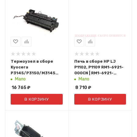
Термоузел в сборе
Печь в сборе HP LJ
Kyocera
P1102, P1109 RM1-6921-
P3145/P3150/M3145
000CN | RM1-6921-
(тех. упаковка) FK-
000000
Мало
Мало
3200
16 765
₽
8 710
₽
В КОРЗИНУ
В КОРЗИНУ