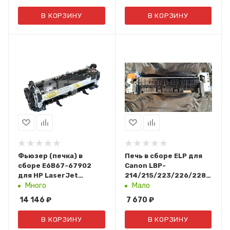
В КОРЗИНУ
В КОРЗИНУ
Фьюзер (печка) в
Печь в сборе ELP для
сборе E6B67-67902
Canon LBP-
для HP LaserJet
214/215/223/226/228/MF42
Enterprise
(FM1-W116/FM1-V141)
Много
Мало
M604/M605/M606
14 146
₽
7 670
₽
(CET), CET2789U
В КОРЗИНУ
В КОРЗИНУ