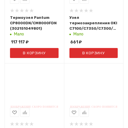
Термоузел Pantum
Узел
CP8000DN/CM8000FDN
термозакрепления OKI
(302151049801)
C7100/C7350/C7300/C7500
(40841401)
Мало
Мало
117 117
₽
661
₽
В КОРЗИНУ
В КОРЗИНУ