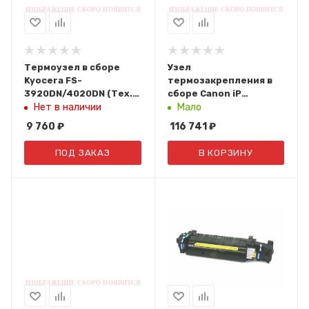
Термоузел в сборе
Узел
Kyocera FS-
термозакрепления в
3920DN/4020DN (Тех.
сборе Canon iP
упак.) OEM FK-350
c6000/c6000vp/c6010/c6011
Нет в наличии
Мало
(FM2-9265 / FM2-9265-
9 760
₽
116 741
₽
020000)
ПОД ЗАКАЗ
В КОРЗИНУ