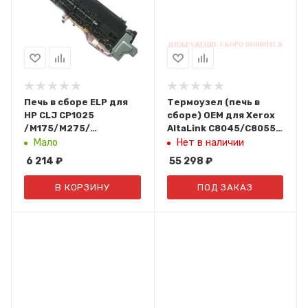
Печь в сборе ELP для
Термоузел (печь в
HP CLJ CP1025
сборе) OEM для Xerox
/M175/M275/
AltaLink C8045/C8055
LBP7010c/7018c (RM1-
607K09000/607K09001/607
Мало
Нет в наличии
7269)
6 214
₽
55 298
₽
В КОРЗИНУ
ПОД ЗАКАЗ