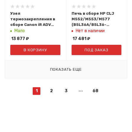
Узел
Печь в сборе HP CLJ
термозакрепления в
M552/M553/M577
сборе Canon iR ADV
(B5L36A/B5L36-
c7065/c7055/c9060/c9065/c9070/c9075
67901/B5L36-
Мало
Нет в наличии
(FM3-9948 / FM3-9948-
67902/RM2-0080)
13 877
₽
17 481
₽
000000)
(Восст.) ELP
В КОРЗИНУ
ПОД ЗАКАЗ
ПОКАЗАТЬ ЕЩЕ
1
2
3
68