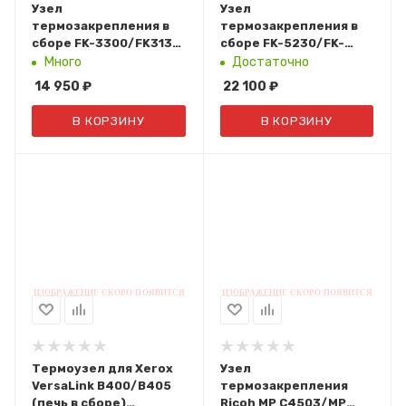
Узел
Узел
термозакрепления в
термозакрепления в
сборе FK-3300/FK3130
сборе FK-5230/FK-
(302TA93041)
5240 (302R993080)
Много
Достаточно
14 950
₽
22 100
₽
В КОРЗИНУ
В КОРЗИНУ
Термоузел для Xerox
Узел
VersaLink B400/B405
термозакрепления
(печь в сборе)
Ricoh MP C4503/MP