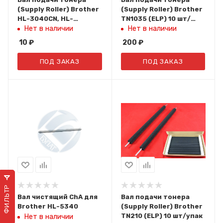
(Supply Roller) Brother
(Supply Roller) Brother
HL-3040CN, HL-
TN1035 (ELP) 10 шт/
3070CW, DCP-9010CN,
упак
Нет в наличии
Нет в наличии
MFC-9120CN, MFC-
10
₽
200
₽
9320CW (TN-230, TN-
210) (ELP)
ПОД ЗАКАЗ
ПОД ЗАКАЗ
ФИЛЬТР
Вал чистящий ChA для
Вал подачи тонера
Brother HL-5340
(Supply Roller) Brother
TN210 (ELP) 10 шт/упак
Нет в наличии