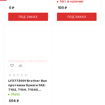
Нет в наличии
0
₽
100
₽
ПОД ЗАКАЗ
ПОД ЗАКАЗ
LF3773001 Brother Вал
протяжки бумаги FAX-
T102, T104, T104S,
T104B, T106, T106S,
Мало
T106B
504
₽