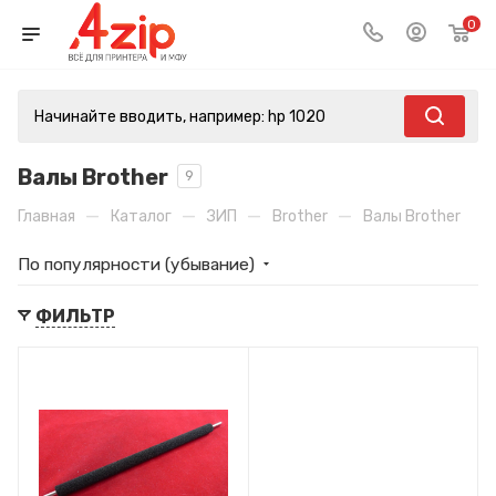
0
Валы Brother
9
—
—
—
—
Главная
Каталог
ЗИП
Brother
Валы Brother
По популярности (убывание)
ФИЛЬТР