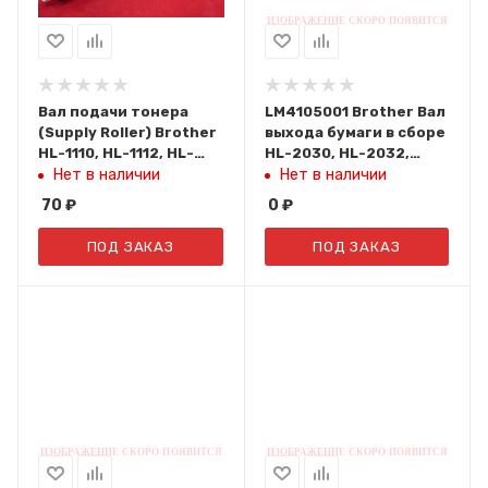
Вал подачи тонера
LM4105001 Brother Вал
(Supply Roller) Brother
выхода бумаги в сборе
HL-1110, HL-1112, HL-
HL-2030, HL-2032,
1210, HL-1212, DCP-1510,
2040, 2070N, 2045,
Нет в наличии
Нет в наличии
DCP-1512, DCP-1610,
2075N, MFC7220, 7225N
70
₽
0
₽
DCP-1612, MFC-1810,
MFC-1815 (TN-1075)
ПОД ЗАКАЗ
ПОД ЗАКАЗ
(ELP) ELP-SR-TN1035-1