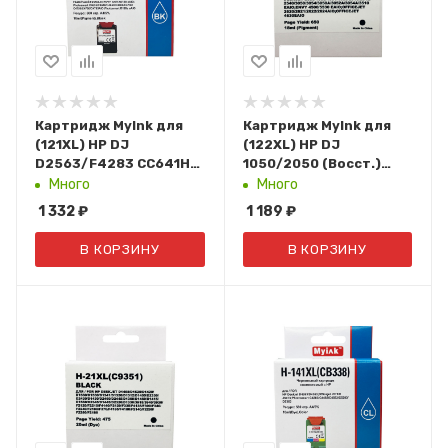
Картридж MyInk для
Картридж MyInk для
(121XL) HP DJ
(122XL) HP DJ
D2563/F4283 CC641HE
1050/2050 (Восст.)
(Восст.) Black
Black Т/У (CH563HE)
Много
Много
1 332
₽
1 189
₽
В КОРЗИНУ
В КОРЗИНУ