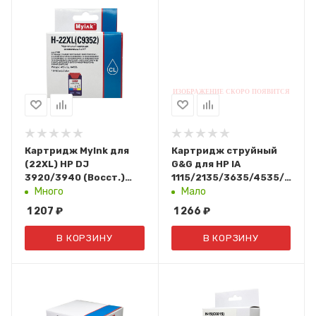
Картридж MyInk для
Картридж струйный
(22XL) HP DJ
G&G для HP IA
3920/3940 (Восст.)
1115/2135/3635/4535/3835
Color (C9352CE)
(многоцветный, 20ml)
Много
Мало
F6V24AE
1 207
₽
1 266
₽
В КОРЗИНУ
В КОРЗИНУ