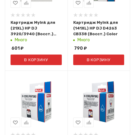
Картридж MyInk для
Картридж MyInk для
(21XL) HP DJ
(141XL) HP DJ D4263
3920/3940 (Восст.)
CB338 (Восст.) Color
Black Т/У (C9351CE)
Много
Много
601
₽
790
₽
В КОРЗИНУ
В КОРЗИНУ