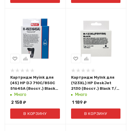
Картридж Myink для
Картридж MyInk для
(45) HP DJ 710С/850C
(123XL) HP DeskJet
51645А (Восст.) Black
2130 (Восст.) Black Т/У
(44ml)
(F6V19AE)
Много
Много
2 158
₽
1 189
₽
В КОРЗИНУ
В КОРЗИНУ