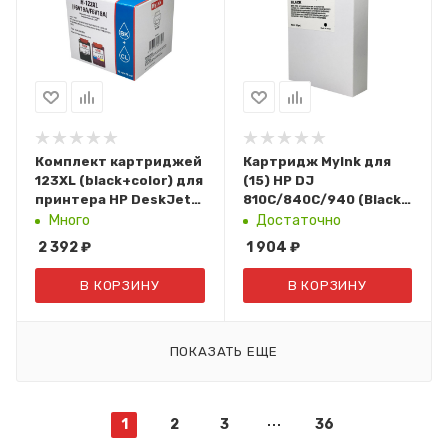
Комплект картриджей
Картридж MyInk для
123XL (black+color) для
(15) HP DJ
принтера HP DeskJet
810C/840С/940 (Black,
2130 F6V19AE/F6V18AE
тех.уп.) C6615DE
Много
Достаточно
MyInk
(Восст.)
2 392
₽
1 904
₽
В КОРЗИНУ
В КОРЗИНУ
ПОКАЗАТЬ ЕЩЕ
1
2
3
36