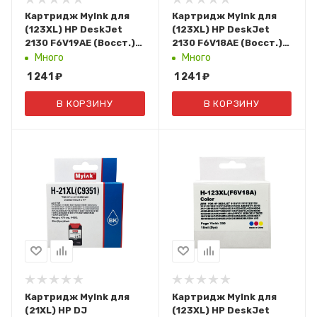
Картридж MyInk для
Картридж MyInk для
(123XL) HP DeskJet
(123XL) HP DeskJet
2130 F6V19AE (Восст.)
2130 F6V18AE (Восст.)
Black
Color
Много
Много
1 241
₽
1 241
₽
В КОРЗИНУ
В КОРЗИНУ
Картридж MyInk для
Картридж MyInk для
(21XL) HP DJ
(123XL) HP DeskJet