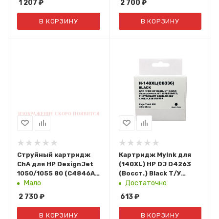
1 207
₽
2 700
₽
Myink
В КОРЗИНУ
В КОРЗИНУ
Струйный картридж
Картридж MyInk для
ChA для HP DesignJet
(140XL) HP DJ D4263
1050/1055 80 (C4846A)
(Восст.) Black Т/У
Cyan (350мл) dye
(CB336)
Мало
Достаточно
2 730
₽
613
₽
В КОРЗИНУ
В КОРЗИНУ