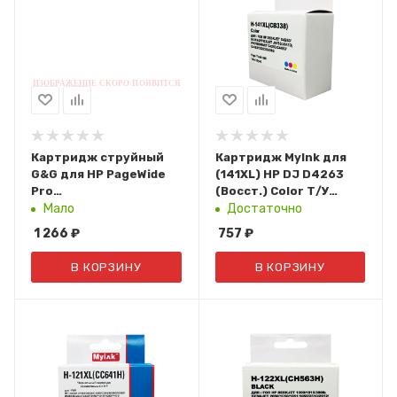
Картридж струйный
Картридж MyInk для
G&G для HP PageWide
(141XL) HP DJ D4263
Pro
(Восст.) Color Т/У
452dn/452dw/477dn/477dw
(CB338)
Мало
Достаточно
MFP/552dw/577dw/577z
1 266
₽
757
₽
MFP/Managed MFP
P57750dw/P55250dw
В КОРЗИНУ
В КОРЗИНУ
(голубой, 110ml, с
чипом) F6T81AE