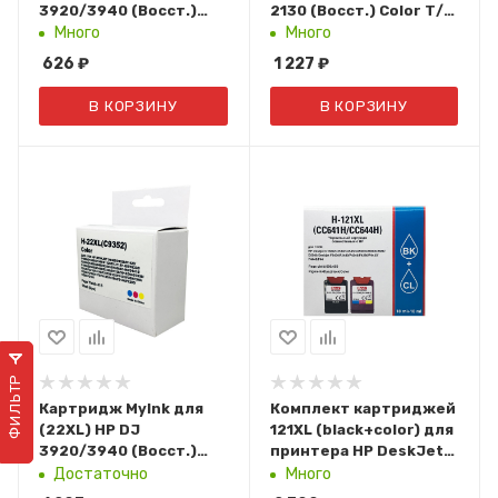
3920/3940 (Восст.)
2130 (Восст.) Color Т/У
Black (C9351CE)
(F6V18AE)
Много
Много
626
₽
1 227
₽
В КОРЗИНУ
В КОРЗИНУ
ФИЛЬТР
Картридж MyInk для
Комплект картриджей
(22XL) HP DJ
121XL (black+color) для
3920/3940 (Восст.)
принтера HP DeskJet
Color Т/У (C9352CE)
D2563/F4283
Достаточно
Много
CC641HE/CC644HE