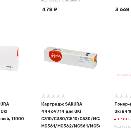
Код товара: 00018645
478
₽
3 668
KURA
Картридж SAKURA
Тонер-
OKI
44469714 для OKI
Oki B41
рный, 11000
C310/C330/C510/C530/MC351/MC352/
Нет в 
MC361/MC362/MC561/MC562,
Код това