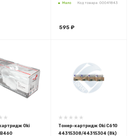
Мало
Код товара: 00041843
595
₽
картридж Oki
Тонер-картридж Oki C610
MB460
44315308/44315304 (8k)