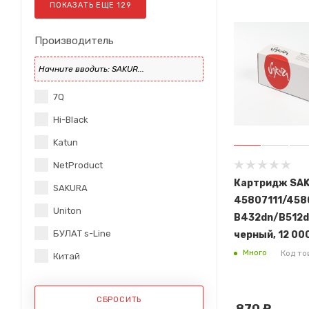
ПОКАЗАТЬ ЕЩЕ
129
Производитель
7Q
Hi-Black
Katun
NetProduct
Картридж SA
SAKURA
45807111/4580
Uniton
B432dn/B512
БУЛАТ s-Line
черный, 12 00
Много
Код то
Китай
СБРОСИТЬ
870
₽