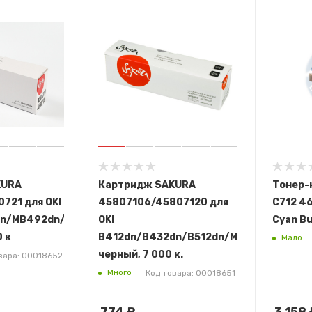
KURA
Картридж SAKURA
Тонер-
721 для OKI
45807106/45807120 для
C712 46
dn/MB492dn/MB562dnw,
OKI
Cyan Bu
0 к
B412dn/B432dn/B512dn/MB472dnw/MB4
Мало
черный, 7 000 к.
вара: 00018652
Много
Код товара: 00018651
774
₽
3 158