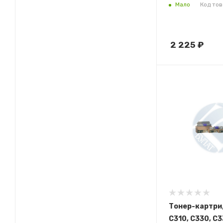
Мало
Код то
2 225
₽
Тонер-картри
C310, С330, С3