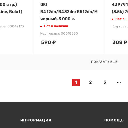
00 стр.)
OKI
439791
ine, Bulat)
B412dn/B432dn/B512dn/MB472dnw/MB4
(3.5k) 7
черный, 3 000 к.
Нет в 
Нет в наличии
ара: 00042173
Код това
Код товара: 00018650
590
₽
308
₽
ПОКАЗАТЬ ЕЩЕ
1
2
3
ИНФОРМАЦИЯ
ПОМОЩЬ