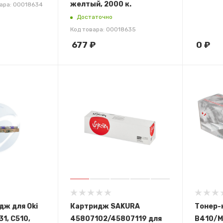
желтый, 2000 к.
вара: 00018634
Достаточно
Код товара: 00018635
677
₽
0
₽
дж для Oki
Картридж SAKURA
Тонер-
31, С510,
45807102/45807119 для
B410/