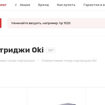
алог
Акции
Бренд
Как купить
Гарантия и 
триджи Oki
307
—
имые тонер-картриджи
Совместимые тонер-картриджи Oki