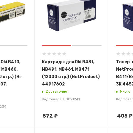
Oki B410,
Картридж для Oki B431,
Тонер-
, MB460,
MB491, MB461, MB471
NetProd
 стр.) (Hi-
(12000 стр.) (NetProduct)
B411/B
07,
44917602
3K 445
Достаточно
Много
Код товара: 00021241
Код това
1239
572
₽
405
₽