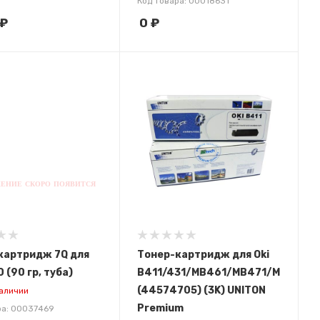
Код товара: 00018631
₽
0
₽
картридж 7Q для
Тонер-картридж для Oki
0 (90 гр, туба)
B411/431/MB461/MB471/MB491
(44574705) (3K) UNITON
наличии
Premium
ра: 00037469