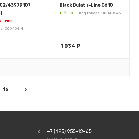
02/43979107
Black Bulat s-Line C610
92dn/MB562dnw,
Q
Мало
Код товара: 00040643
наличии
ра: 00040614
1 834
₽
16
+7 (495) 955-12-65