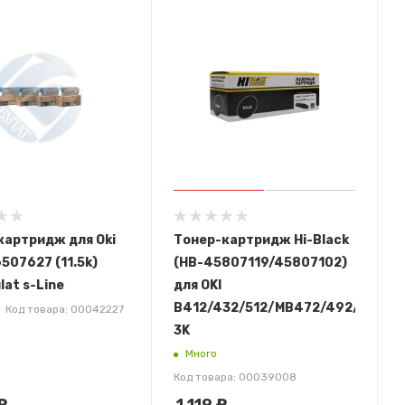
картридж для Oki
Тонер-картридж Hi-Black
507627 (11.5k)
(HB-45807119/45807102)
lat s-Line
для OKI
92dn/MB562dnw,
B412/432/512/MB472/492/562,
Код товара: 00042227
3K
Много
Код товара: 00039008
₽
1 119
₽