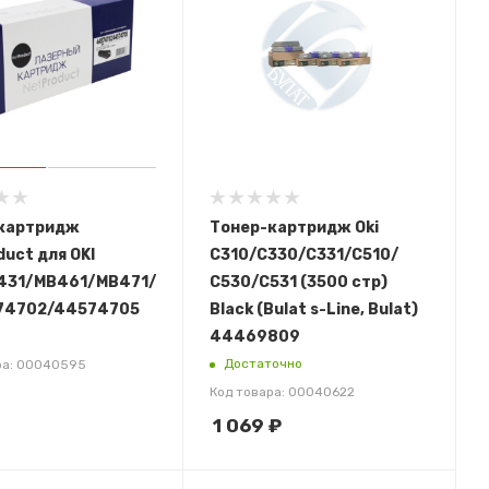
картридж
Тонер-картридж Oki
uct для OKI
C310/С330/С331/С510/
431/MB461/MB471/MB491,
С530/С531 (3500 стр)
74702/44574705
Black (Bulat s-Line, Bulat)
44469809
Достаточно
ра: 00040595
Код товара: 00040622
1 069
₽