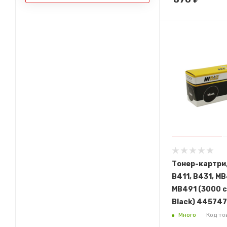
Тонер-картри
B411, B431, MB
MB491 (3000 ст
Black) 44574
Много
Код то