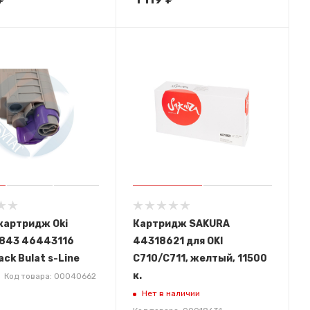
картридж Oki
Картридж SAKURA
843 46443116
44318621 для OKI
ack Bulat s-Line
C710/C711, желтый, 11500
к.
Код товара: 00040662
Нет в наличии