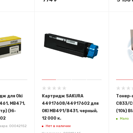
дж для Oki
Картридж SAKURA
Тонер-
461, MB471,
44917608/44917602 для
C833/C
р) (Hi-
OKI MB491/B431, черный,
(10k) Bl
702
12 000 к.
Мало
Нет в наличии
вара: 00042152