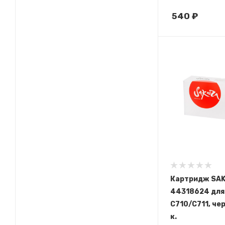
540
₽
Картридж SA
44318624 для 
C710/C711, че
к.