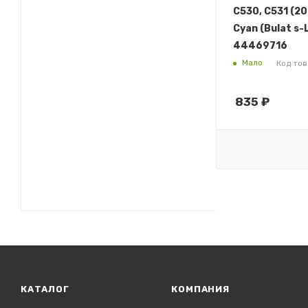
С530, С531 (20
Cyan (Bulat s-L
44469716
Мало
Код тов
835
₽
КАТАЛОГ
КОМПАНИЯ