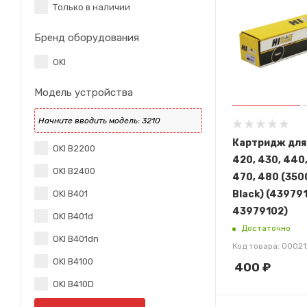
Только в наличии
Бренд оборудования
OKI
Модель устройства
Картридж для 
OKI B2200
420, 430, 440
OKI B2400
470, 480 (3500
Black) (439791
OKI B401
43979102)
OKI B401d
Достаточно
OKI B401dn
Код товара: 0002
OKI B4100
400
₽
OKI B410D