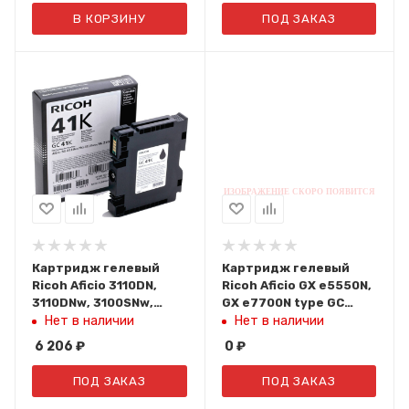
В КОРЗИНУ
ПОД ЗАКАЗ
Картридж гелевый
Картридж гелевый
Ricoh Aficio 3110DN,
Ricoh Aficio GX e5550N,
3110DNw, 3100SNw,
GX e7700N type GC
3110SFNw GC 41K (2500
31KH (4320 стр.) Black
Нет в наличии
Нет в наличии
стр.) Black 405761
405701
6 206
₽
0
₽
ПОД ЗАКАЗ
ПОД ЗАКАЗ