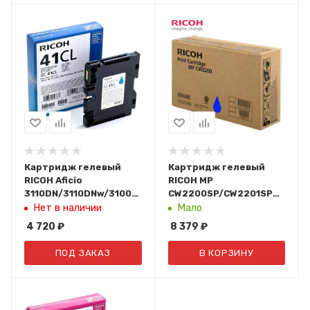
Картридж гелевый
Картридж гелевый
RICOH Aficio
RICOH MP
3110DN/3110DNw/3100SNw/3110SFNw/7100DN
CW2200SP/CW2201SP
cyan 0.6К (405766/type
голубой 100 мл./461
Нет в наличии
Мало
GC 41CL)
стр. тип MP CW2200
4 720
₽
8 379
₽
841636
ПОД ЗАКАЗ
В КОРЗИНУ