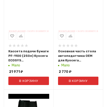
Кассета подачи бумаги
Основная часть стола
PF-1100 (250л) Kyocera
автоподатчика OEM
ECOSYS
для Kyocera
P2040dn/P2040dw/P2235dn/P2235dw/M2040dn/M2135d
M2135dn/M2040dn/M2540dn
Мало
Мало
(1203RA0UN0)
302S094020
21 971
₽
2 770
₽
В КОРЗИНУ
В КОРЗИНУ