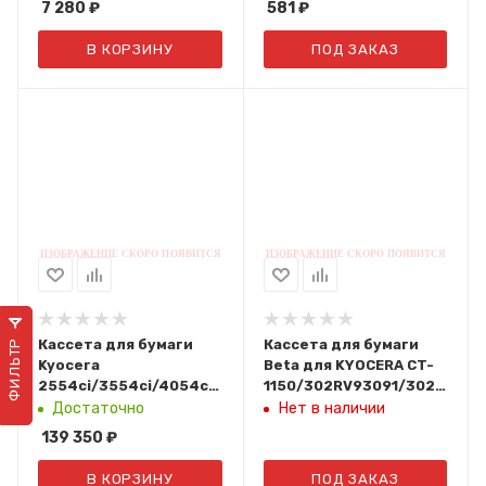
7 280
₽
581
₽
1150
В КОРЗИНУ
ПОД ЗАКАЗ
Кассета для бумаги
Кассета для бумаги
ФИЛЬТР
Kyocera
Beta для KYOCERA CT-
2554ci/3554ci/4054ci/5054ci/6054ci/7054ci
1150/302RV93091/302RV930
(2x1500 листов, 52–
Ориг. тех упак.
Достаточно
Нет в наличии
300 г/м², A4, B5, letter)
139 350
₽
PF-
7150/1203V53NL0/1203V53NLV
В КОРЗИНУ
ПОД ЗАКАЗ