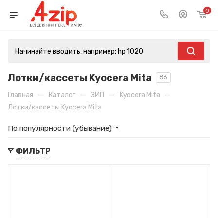
0
Лотки/кассеты Kyocera Mita
86
—
—
—
—
Главная
Каталог
ЗИП
Kyocera Mita
Лотки/кассеты Kyocera Mita
По популярности (убывание)
ФИЛЬТР