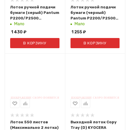
Лоток ручной подачи
Лоток ручной подачи
бумаги (серый) Pantum
бумаги (черный)
P2200/P2500
Pantum P2200/P2500
(301022693001)
(301022349001)
Мало
Мало
1 430
₽
1 255
₽
В КОРЗИНУ
В КОРЗИНУ
Лоток 550 листов
Выходной лоток Copy
(Максимально 2 лотка)
Tray (D) KYOCERA