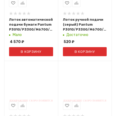
Лоток автоматической
Лоток ручной подачи
подачи бумаги Pantum
(серый) Pantum
P3010/P3300/M6700/M6800/M7100/M7200/M7300
P3010/P3300/M6700/M680
(301022514001)
(301022751001)
Мало
Достаточно
4 570
₽
520
₽
В КОРЗИНУ
В КОРЗИНУ