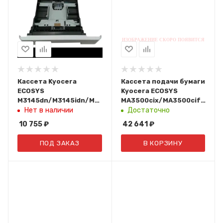
Кассета Kyocera
Кассета подачи бумаги
ECOSYS
Kyocera ECOSYS
M3145dn/M3145idn/M3645dn
MA3500cix/MA3500cifx,
CT-3200/CT-
ECOSYS
Нет в наличии
Достаточно
3230/302TT93011 (Тех.
MA4000cix/MA4000cifx,
10 755
₽
42 641
₽
упаковка)
ECOSYS
PA3500cx/PA4000cx
ПОД ЗАКАЗ
В КОРЗИНУ
(500 л.)
1203V00KL0/PF-5150