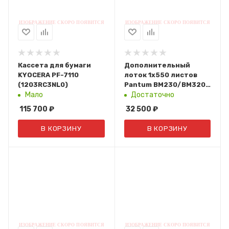
Кассета для бумаги
Дополнительный
KYOCERA PF-7110
лоток 1х550 листов
(1203RC3NL0)
Pantum BM230/BM320
(PT-230)
Мало
Достаточно
115 700
₽
32 500
₽
В КОРЗИНУ
В КОРЗИНУ