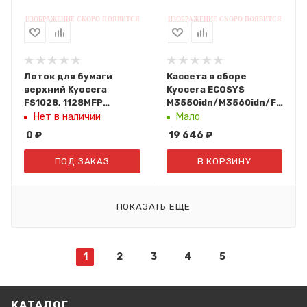
Лоток для бумаги
Кассета в сборе
верхний Kyocera
Kyocera ECOSYS
FS1028, 1128MFP
M3550idn/M3560idn/FS-
302H993032 |
4200DN/FS-4300DN
Нет в наличии
Мало
302H993031 |
302LV93033/CT-3130
0
₽
19 646
₽
302H993030
ПОД ЗАКАЗ
В КОРЗИНУ
ПОКАЗАТЬ ЕЩЕ
1
2
3
4
5
КАТАЛОГ