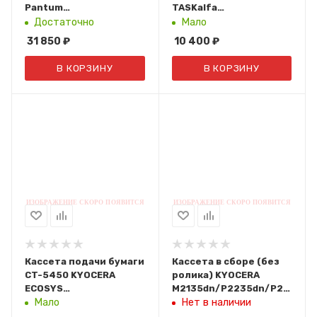
Pantum
TASKalfa
CM230DN/CM230ADN/CM230ADW
6551ci/7551ci/8000i/6501i/8
Достаточно
Мало
(CPT-230)
(100 л. снизу, 250 л.
31 850
₽
10 400
₽
сверху) 1902LF0UN1
В КОРЗИНУ
В КОРЗИНУ
Кассета подачи бумаги
Кассета в сборе (без
CT-5450 KYOCERA
ролика) KYOCERA
ECOSYS
M2135dn/P2235dn/P2040d
MA2600cwfx/MA2600cwx/MA2600cfx/MA2101cwfx/MA2101
(Тех. упак.)
Мало
Нет в наличии
(30C0D93120)
302RV93090/302RV93091/C