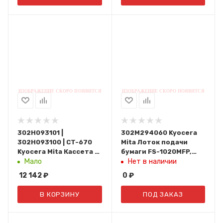
302H093101 |
302M294060 Kyocera
302H093100 | CT-670
Mita Лоток подачи
Kyocera Mita Кассета в
бумаги FS-1020MFP,
сборе CT-670 KM-2540,
1025MFP, 1120MFP,
Мало
Нет в наличии
3040, 2560, 3060, PF-
1125MFP, 1220MFP,
12 142
₽
0
₽
670
1320MFP
В КОРЗИНУ
ПОД ЗАКАЗ