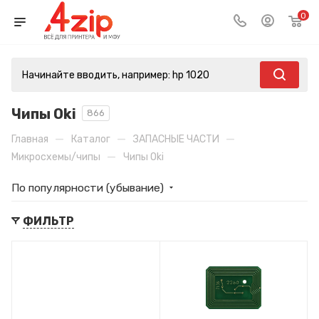
0
Чипы Oki
866
—
—
—
Главная
Каталог
ЗАПАСНЫЕ ЧАСТИ
—
Микросхемы/чипы
Чипы Oki
По популярности (убывание)
ФИЛЬТР