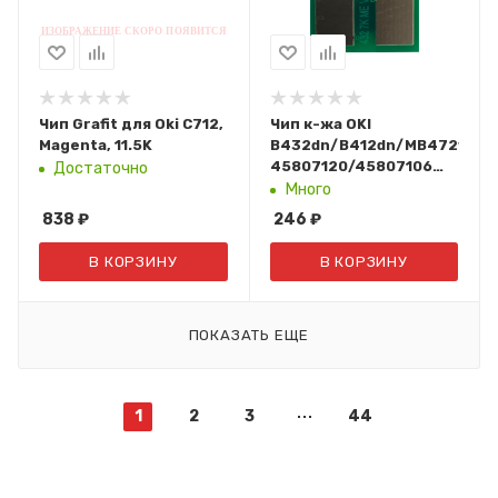
Чип Grafit для Oki C712,
Чип к-жа OKI
Magenta, 11.5K
B432dn/B412dn/MB472w/M
45807120/45807106
Достаточно
(7K, OEM Size) JT
Много
838
₽
246
₽
В КОРЗИНУ
В КОРЗИНУ
ПОКАЗАТЬ ЕЩЕ
1
2
3
44