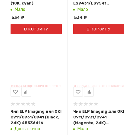
(10K, cyan)
ES9431/ES9541
(45103720) DRUM
Мало
Мало
Magenta, 40K
534
₽
534
₽
В КОРЗИНУ
В КОРЗИНУ
Чип ELP Imaging для OKI
Чип ELP Imaging для OKI
C911/С931/С941 (Black,
C911/С931/С941
24K) 45536416
(Magenta, 24K)
45536414
Достаточно
Мало