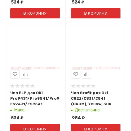
524
₽
524
₽
В КОРЗИНУ
В КОРЗИНУ
Чип ELP для OKI
Чип Grafit для Oki
Pro9431/Pro9541/Pro9542,
C822/C831/C841
ES9431/ES9541
(DRUM), Yellow, 30K
(45103719) DRUM
Мало
Достаточно
Yellow, 40K
534
₽
984
₽
В КОРЗИНУ
В КОРЗИНУ