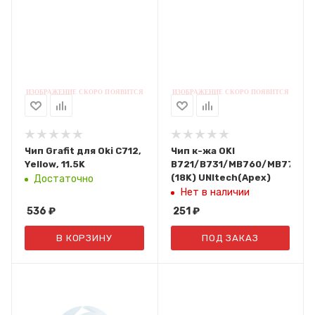
Чип Grafit для Oki C712,
Чип к-жа OKI
Yellow, 11.5K
B721/B731/MB760/MB770
(18K) UNItech(Apex)
Достаточно
Нет в наличии
536
₽
251
₽
В КОРЗИНУ
ПОД ЗАКАЗ