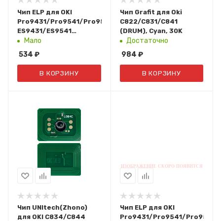
Чип ELP для OKI
Чип Grafit для Oki
Pro9431/Pro9541/Pro9542,
C822/C831/C841
ES9431/ES9541
(DRUM), Cyan, 30K
(45103722) DRUM Black,
Мало
Достаточно
40K
534
₽
984
₽
В КОРЗИНУ
В КОРЗИНУ
Чип UNItech(Zhono)
Чип ELP для OKI
для OKI C834/C844
Pro9431/Pro9541/Pro9542,