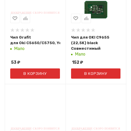
Чип Grafit
Чип для OKI С9655
для Oki C5650/C5750, Yellow, 2K
(22,5K) black
Совместимый
Мало
Мало
53
₽
152
₽
В КОРЗИНУ
В КОРЗИНУ