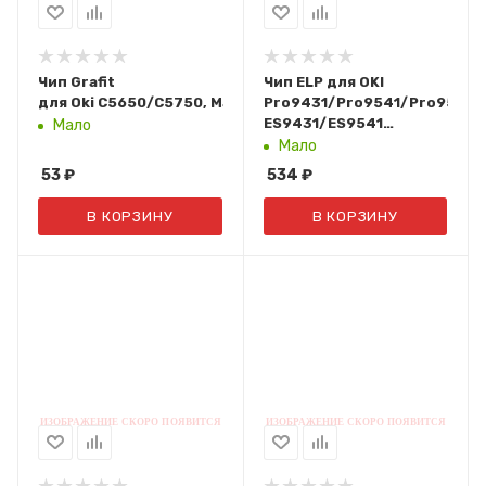
Чип Grafit
Чип ELP для OKI
для Oki C5650/C5750, Magenta, 2K
Pro9431/Pro9541/Pro9542,
ES9431/ES9541
Мало
(45103721) DRUM Cyan,
Мало
40K
53
₽
534
₽
В КОРЗИНУ
В КОРЗИНУ