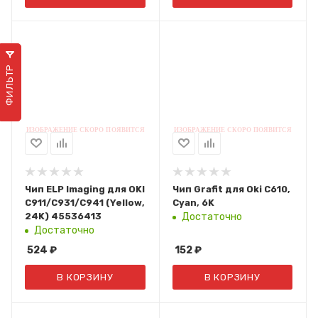
ФИЛЬТР
Чип ELP Imaging для OKI
Чип Grafit для Oki C610,
C911/С931/С941 (Yellow,
Cyan, 6K
24K) 45536413
Достаточно
Достаточно
524
₽
152
₽
В КОРЗИНУ
В КОРЗИНУ