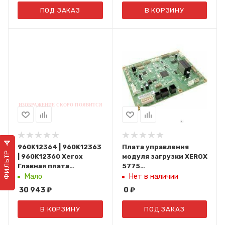
ПОД ЗАКАЗ
В КОРЗИНУ
960K12364 | 960K12363
Плата управления
ФИЛЬТР
| 960K12360 Xerox
модуля загрузки XEROX
Главная плата
5775
(форматтер) Phaser
(640S01150/960K65035/96
Мало
Нет в наличии
3420, 3450
30 943
₽
0
₽
В КОРЗИНУ
ПОД ЗАКАЗ