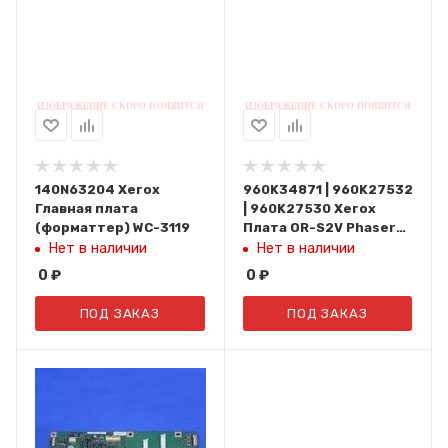
140N63204 Xerox
960K34871 | 960K27532
Главная плата
| 960K27530 Xerox
(форматтер) WC-3119
Плата OR-S2V Phaser
7400
Нет в наличии
Нет в наличии
0
₽
0
₽
ПОД ЗАКАЗ
ПОД ЗАКАЗ