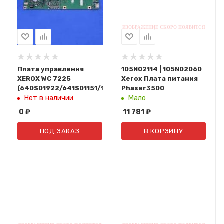
Плата управления
105N02114 | 105N02060
XEROX WC 7225
Xerox Плата питания
(640S01922/641S01151/960K68411/960K68412/960K6079
Phaser3500
Нет в наличии
Мало
0
₽
11 781
₽
ПОД ЗАКАЗ
В КОРЗИНУ