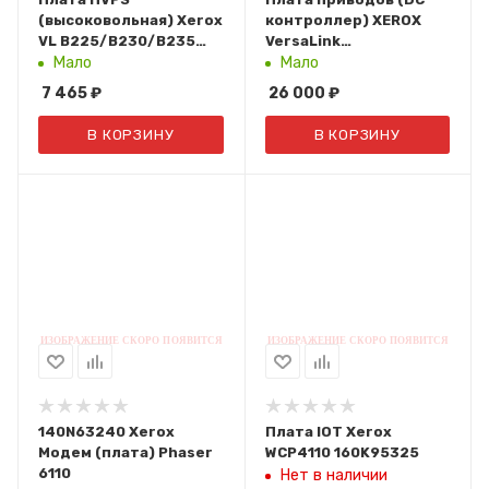
(высоковольная) Xerox
контроллер) XEROX
VL B225/B230/B235
VersaLink
112N00262
C7120/C7125/C7130
Мало
Мало
(961K11182)
7 465
₽
26 000
₽
В КОРЗИНУ
В КОРЗИНУ
140N63240 Xerox
Плата IOT Xerox
Модем (плата) Phaser
WCP4110 160K95325
6110
Нет в наличии