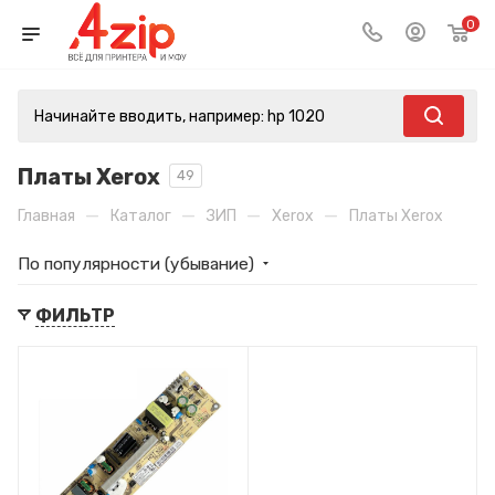
0
Платы Xerox
49
—
—
—
—
Главная
Каталог
ЗИП
Xerox
Платы Xerox
По популярности (убывание)
ФИЛЬТР