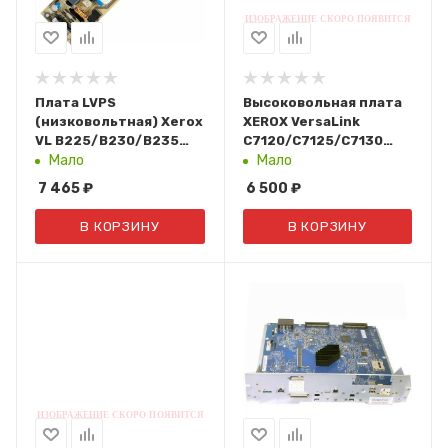
Плата LVPS
Высоковольная плата
(низковольтная) Xerox
XEROX VersaLink
VL B225/B230/B235
C7120/C7125/C7130
112N00264
(105K32186)
Мало
Мало
7 465
₽
6 500
₽
В КОРЗИНУ
В КОРЗИНУ