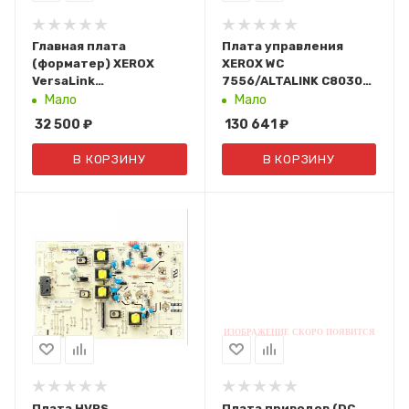
Главная плата
Плата управления
(форматер) XEROX
XEROX WС
VersaLink
7556/ALTALINK C8030
C7120/C7125/C7130
(607K17630/607K17631/607
Мало
Мало
(140N63946)
32 500
₽
130 641
₽
В КОРЗИНУ
В КОРЗИНУ
Плата HVPS
Плата приводов (DC