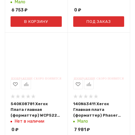
Мало
6 753
₽
0
₽
В КОРЗИНУ
ПОД ЗАКАЗ
540K08781 Xerox
140N63411 Xerox
Плата главная
Главная плата
(форматтер) WCP5225,
(форматтер) Phaser
5230
3160
Нет в наличии
Мало
0
₽
7 981
₽