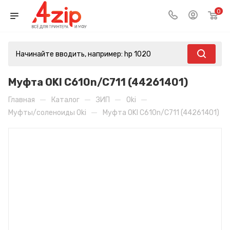
0
Муфта OKI C610n/C711 (44261401)
—
—
—
—
Главная
Каталог
ЗИП
Oki
—
Муфты/соленоиды Oki
Муфта OKI C610n/C711 (44261401)