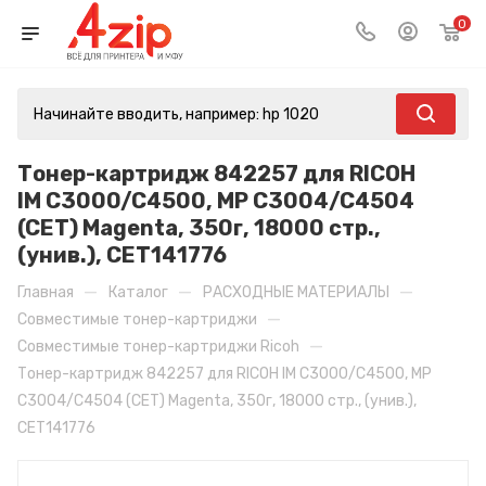
0
Тонер-картридж 842257 для RICOH
IM C3000/C4500, MP C3004/C4504
(CET) Magenta, 350г, 18000 стр.,
(унив.), CET141776
—
—
—
Главная
Каталог
РАСХОДНЫЕ МАТЕРИАЛЫ
—
Совместимые тонер-картриджи
—
Совместимые тонер-картриджи Ricoh
Тонер-картридж 842257 для RICOH IM C3000/C4500, MP
C3004/C4504 (CET) Magenta, 350г, 18000 стр., (унив.),
CET141776