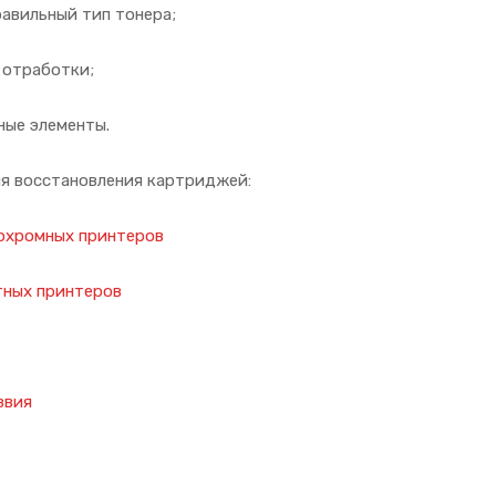
равильный тип тонера;
 отработки;
ные элементы.
ля восстановления картриджей:
охромных принтеров
тных принтеров
звия