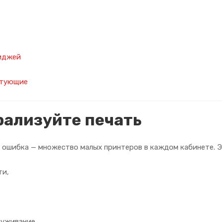
иджей
ктующие
рализуйте печать
 ошибка — множество малых принтеров в каждом кабинете. Э
ти,
луживание.