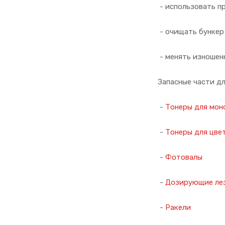
- использовать п
- очищать бункер
- менять изношен
Запасные части д
-
Тонеры для мон
-
Тонеры для цве
-
Фотовалы
-
Дозирующие ле
-
Ракели