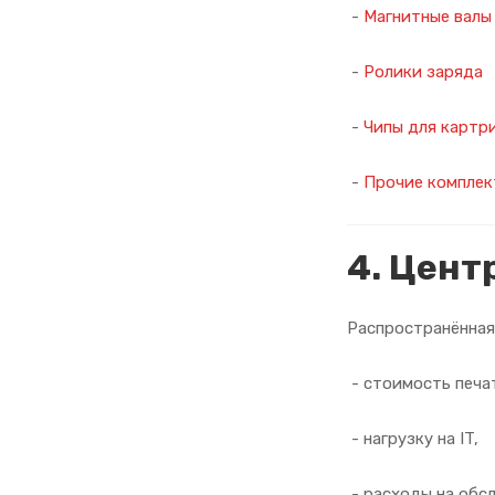
-
Магнитные валы
-
Ролики заряда
-
Чипы для картр
-
Прочие компле
4. Цент
Распространённая
- стоимость печа
- нагрузку на IT,
- расходы на обс