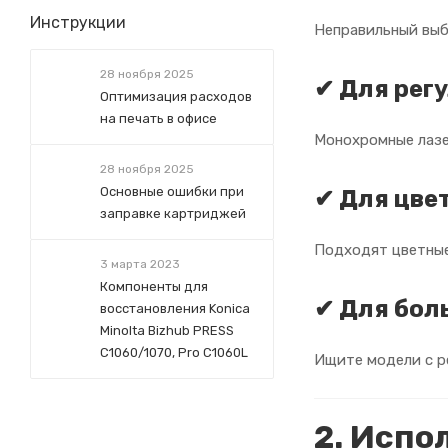
Инструкции
Неправильный выб
28 ноября 2025
✔ Для рег
Оптимизация расходов
на печать в офисе
Монохромные лазе
28 ноября 2025
Основные ошибки при
✔ Для цве
заправке картриджей
Подходят цветные
3 марта 2023
Компоненты для
✔ Для бол
восстановления Konica
Minolta Bizhub PRESS
C1060/1070, Pro C1060L
Ищите модели с р
2. Испо