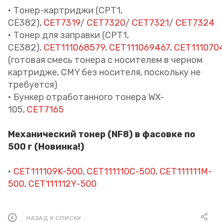
• Тонер-картриджи (CPT1,
CE382),
CET7319
/
CET7320
/
CET7321
/
CET7324
• Тонер для заправки (CPT1,
CE382),
CET111068579
,
CET111069467
,
CET111070
(готовая смесь тонера с носителем в черном
картридже, CMY без носителя, поскольку не
требуется)
• Бункер отработанного тонера WX-
105,
CET7165
Механический тонер (NF8) в фасовке по
500 г (Новинка!)
•
CET111109K-500
,
CET111110C-500
,
CET111111M-
500
,
CET111112Y-500
НАЗАД К СПИСКУ