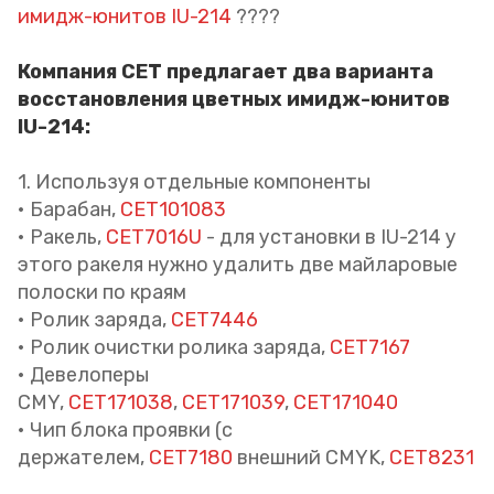
имидж-юнитов IU-214
????
Компания CET предлагает два варианта
восстановления цветных имидж-юнитов
IU-214:
1. Используя отдельные компоненты
• Барабан,
CET101083
• Ракель,
CET7016U
- для установки в IU-214 у
этого ракеля нужно удалить две майларовые
полоски по краям
• Ролик заряда,
CET7446
• Ролик очистки ролика заряда,
CET7167
• Девелоперы
CMY,
CET171038
,
CET171039
,
CET171040
• Чип блока проявки (с
держателем,
CET7180
внешний CMYK,
CET8231