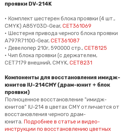
проявки DV-214K
• Комплект шестерен блока проявки (4 шт.,
CMYK) A85Y03D-Gear,
CET361069
• Шестерня привода черного блока проявки
A797R71100-Gear,
CET361087
• Девелопер 210г, 590000 стр.,
CET8125
• Чип блока проявки (с держателем,
CET7179 внешний, CMYK,
CET8231
Компоненты для восстановления имидж-
юнитов IU-214CMY (драм-юнит + блок
проявки)
Полноценное восстановление "имидж-
юнитов" IU-214 в цветах CMY отличается от
восстановления черного драм-
юнита.
Подробнее в статье и видео-
инструкции по восстановлению цветных