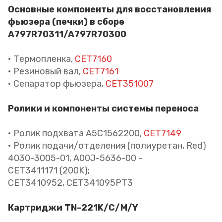
Основные компоненты для восстановления
фьюзера (печки) в сборе
A797R70311/A797R70300
• Термопленка,
CET7160
• Резиновый вал,
CET7161
• Сепаратор фьюзера,
CET351007
Ролики и компоненты системы переноса
• Ролик подхвата A5C1562200,
CET7149
• Ролик подачи/отделения (полиуретан, Red)
4030-3005-01, A00J-5636-00 -
CET3411171 (200K);
CET3410952, CET341095PT3
Картриджи TN-221K/C/M/Y