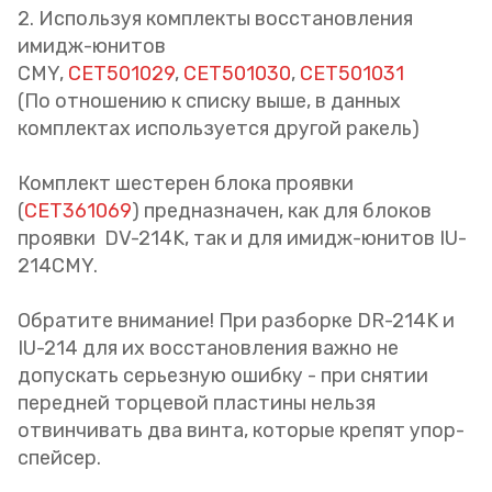
2. Используя комплекты восстановления
имидж-юнитов
CMY,
CET501029
,
CET501030
,
CET501031
(По отношению к списку выше, в данных
комплектах используется другой ракель)
Комплект шестерен блока проявки
(
CET361069
) предназначен, как для блоков
проявки DV-214K, так и для имидж-юнитов IU-
214CMY.
Обратите внимание! При разборке DR-214K и
IU-214 для их восстановления важно не
допускать серьезную ошибку - при снятии
передней торцевой пластины нельзя
отвинчивать два винта, которые крепят упор-
спейсер.