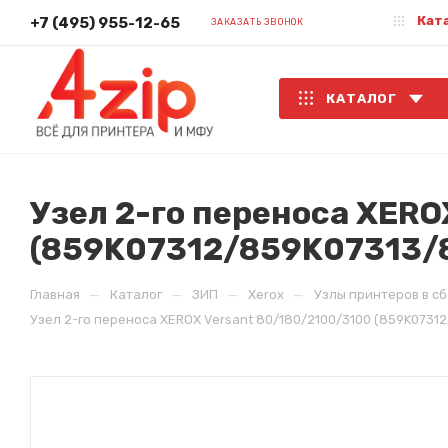
Кат
+7 (495) 955-12-65
ЗАКАЗАТЬ ЗВОНОК
КАТАЛОГ
Узел 2-го переноса XERO
—
—
—
—
Главная
Каталог
ЗИП
Xerox
Узлы принтеров в сб
Узел 2-го переноса XEROX Versant 80/180/2100/3100 (859K073