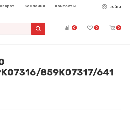
возврат
Компания
Контакты
ВОЙТИ
0
0
0
0
(859K07312/859K07313/859K07314/859K07315/859K07316/859K07317/641S01221)