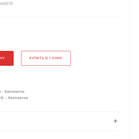
065070
НУ
КУПИТЬ В 1 КЛИК
е - бесплатно
уб. - бесплатно