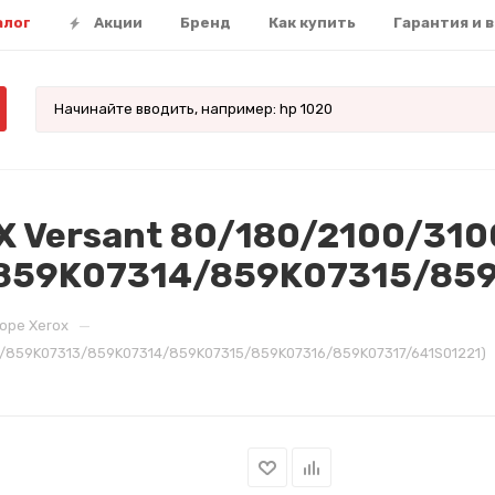
алог
Акции
Бренд
Как купить
Гарантия и 
X Versant 80/180/2100/310
—
оре Xerox
12/859K07313/859K07314/859K07315/859K07316/859K07317/641S01221)