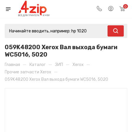
0
059K48200 Xerox Вал выхода бумаги
WC5016, 5020
—
—
—
—
Главная
Каталог
ЗИП
Xerox
—
Прочие запчасти Xerox
059K48200 Xerox Вал выхода бумаги WC5016, 5020