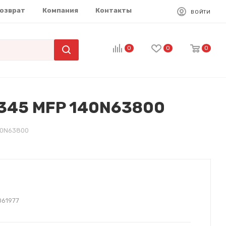
возврат
Компания
Контакты
ВОЙТИ
0
0
0
3345 MFP 140N63800
40N63800
061977