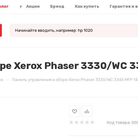
алог
Акции
Бренд
Как купить
Гарантия и 
оре Xerox Phaser 3330/WC 
—
ox
Панель управления в сборе Xerox Phaser 3330/WC 3345 MFP 1
Код товара:
00