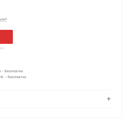
вле?
я с
е - бесплатно
уб. - бесплатно