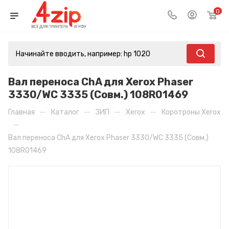
0
Вал переноса ChA для Xerox Phaser
3330/WC 3335 (Совм.) 108R01469
—
—
—
—
Главная
Каталог
ЗИП
Xerox
Коротроны Xerox
—
Вал переноса ChA для Xerox Phaser 3330/WC 3335 (Совм.)
108R01469