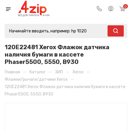
0
120E22481 Xerox Флажок датчика
наличия бумаги в кассете
Phaser5500, 5550, B930
—
—
—
—
Главная
Каталог
ЗИП
Xerox
—
Флажки/рычаги/датчики Xerox
120E22481 Xerox Флажок датчика наличия бумаги в кассете
Phaser5500, 5550, B930