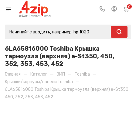
0
6LA65816000 Toshiba Крышка
термоузла (верхняя) e-St350, 450,
352, 353, 453, 452
—
—
—
—
Главная
Каталог
ЗИП
Toshiba
—
Крышки/корпусы/панели Toshiba
6LA65816000 Toshiba Крышка термоузла (верхняя) e-St350,
450, 352, 353, 453, 452