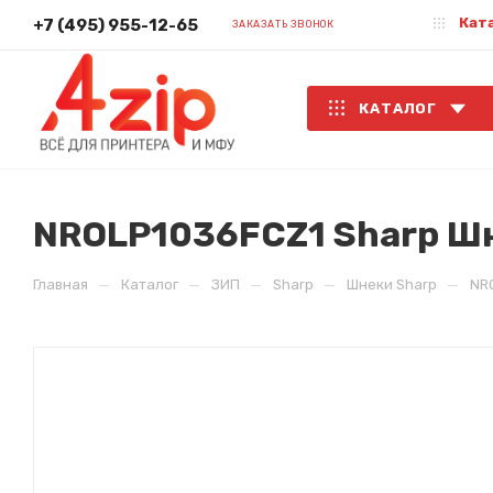
Кат
+7 (495) 955-12-65
ЗАКАЗАТЬ ЗВОНОК
КАТАЛОГ
NROLP1036FCZ1 Sharp Шне
—
—
—
—
—
Главная
Каталог
ЗИП
Sharp
Шнеки Sharp
NRO