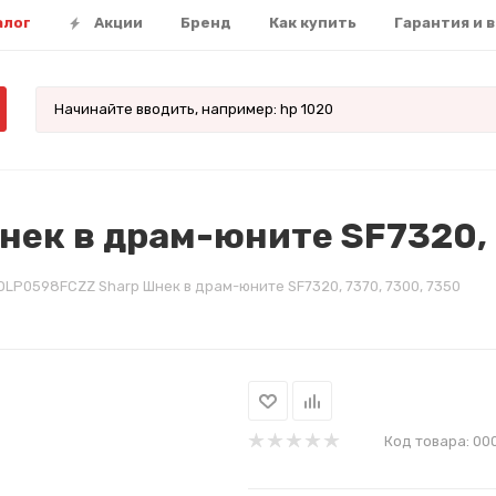
алог
Акции
Бренд
Как купить
Гарантия и 
ек в драм-юните SF7320, 
OLP0598FCZZ Sharp Шнек в драм-юните SF7320, 7370, 7300, 7350
Код товара:
00