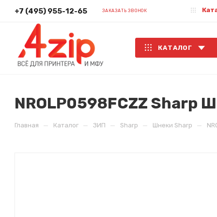
Кат
+7 (495) 955-12-65
ЗАКАЗАТЬ ЗВОНОК
КАТАЛОГ
NROLP0598FCZZ Sharp Шн
—
—
—
—
—
Главная
Каталог
ЗИП
Sharp
Шнеки Sharp
NR