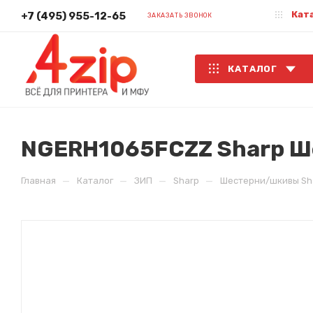
Кат
+7 (495) 955-12-65
ЗАКАЗАТЬ ЗВОНОК
КАТАЛОГ
NGERH1065FCZZ Sharp Ш
—
—
—
—
Главная
Каталог
ЗИП
Sharp
Шестерни/шкивы Sh