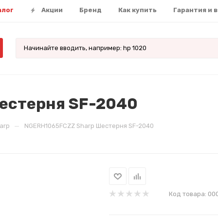
алог
Акции
Бренд
Как купить
Гарантия и 
естерня SF-2040
—
arp
NGERH1065FCZZ Sharp Шестерня SF-2040
Код товара:
00