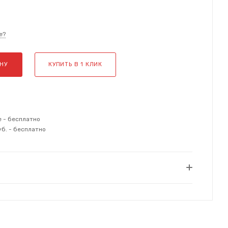
е?
НУ
КУПИТЬ В 1 КЛИК
е - бесплатно
уб. - бесплатно