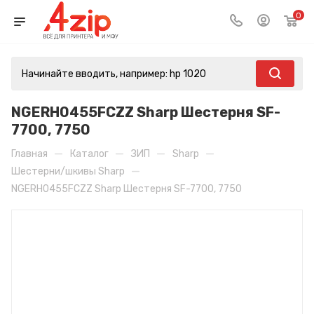
0
NGERH0455FCZZ Sharp Шестерня SF-
7700, 7750
—
—
—
—
Главная
Каталог
ЗИП
Sharp
—
Шестерни/шкивы Sharp
NGERH0455FCZZ Sharp Шестерня SF-7700, 7750