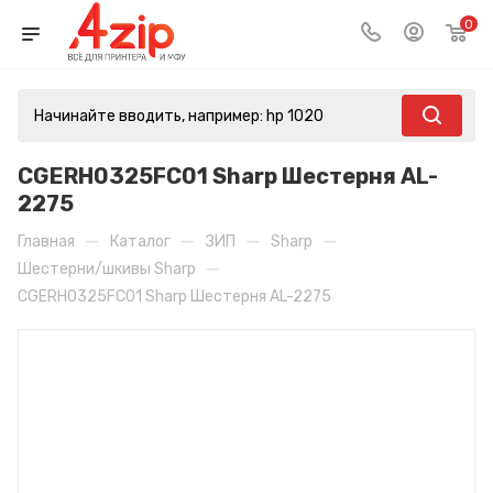
0
CGERH0325FC01 Sharp Шестерня AL-
2275
—
—
—
—
Главная
Каталог
ЗИП
Sharp
—
Шестерни/шкивы Sharp
CGERH0325FC01 Sharp Шестерня AL-2275