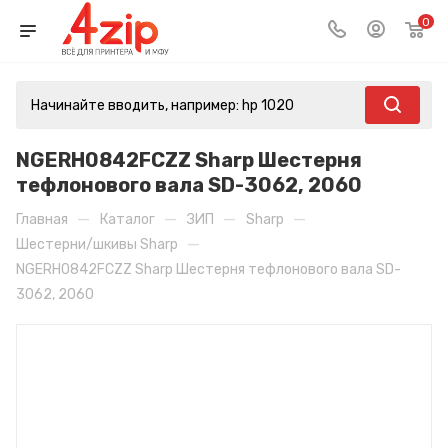
0
NGERH0842FCZZ Sharp Шестерня
тефлонового вала SD-3062, 2060
—
—
—
—
Главная
Каталог
ЗИП
Sharp
—
Шестерни/шкивы Sharp
NGERH0842FCZZ Sharp Шестерня тефлонового вала SD-
3062, 2060