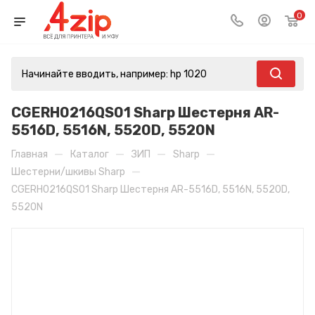
0
CGERH0216QS01 Sharp Шестерня AR-
5516D, 5516N, 5520D, 5520N
—
—
—
—
Главная
Каталог
ЗИП
Sharp
—
Шестерни/шкивы Sharp
CGERH0216QS01 Sharp Шестерня AR-5516D, 5516N, 5520D,
5520N