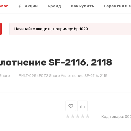
алог
Акции
Бренд
Как купить
Гарантия и 
лотнение SF-2116, 2118
—
Sharp
PMLT-0984FCZ2 Sharp Уплотнение SF-2116, 2118
Код товара:
00