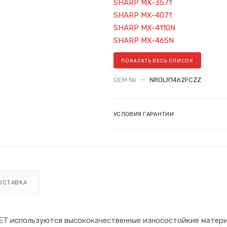
SHARP MX-3571
SHARP MX-4071
SHARP MX-4110N
SHARP MX-465N
ПОКАЗАТЬ ВЕСЬ СПИСОК
OEM №
—
NROLR1462FCZZ
УСЛОВИЯ ГАРАНТИИ
ОСТАВКА
ET используются высококачественные износостойкие матер