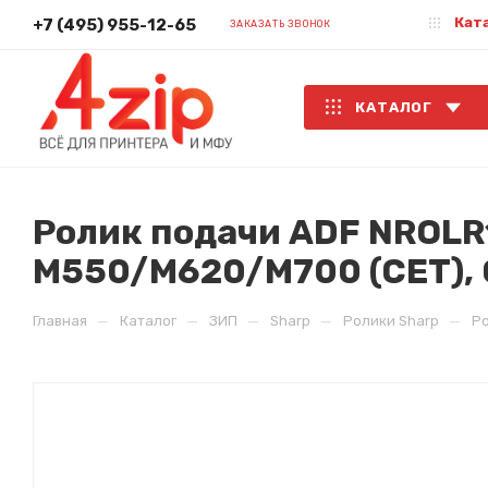
Кат
+7 (495) 955-12-65
ЗАКАЗАТЬ ЗВОНОК
КАТАЛОГ
Ролик подачи ADF NROL
M550/M620/M700 (CET),
—
—
—
—
—
Главная
Каталог
ЗИП
Sharp
Ролики Sharp
Ро