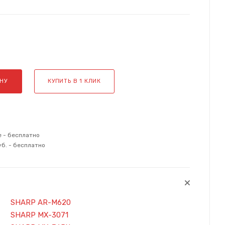
НУ
КУПИТЬ В 1 КЛИК
е - бесплатно
уб. - бесплатно
SHARP AR-M620
SHARP MX-3071