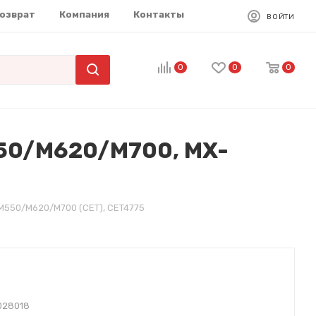
возврат
Компания
Контакты
ВОЙТИ
0
0
0
50/M620/M700, MX-
550/M620/M700 (CET), CET4775
028018