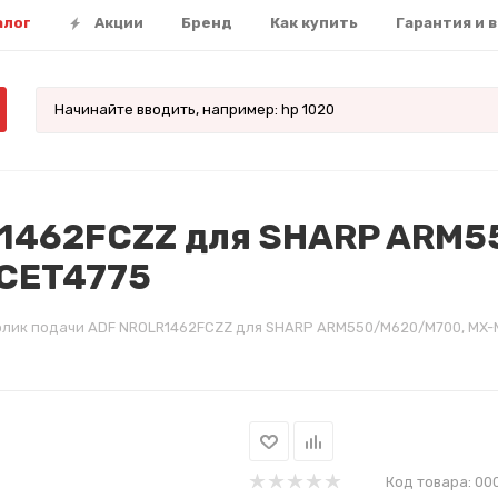
алог
Акции
Бренд
Как купить
Гарантия и 
R1462FCZZ для SHARP ARM5
 CET4775
лик подачи ADF NROLR1462FCZZ для SHARP ARM550/M620/M700, MX-M
Код товара:
00