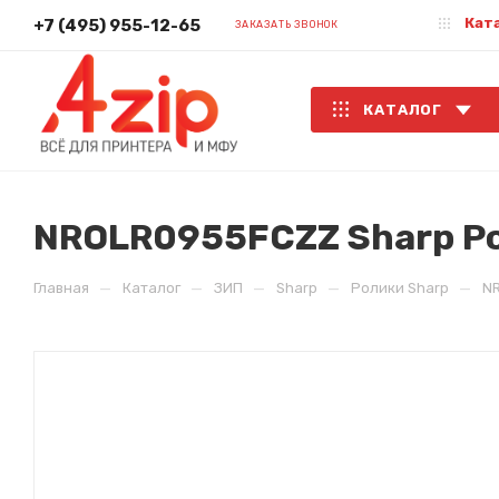
Кат
+7 (495) 955-12-65
ЗАКАЗАТЬ ЗВОНОК
КАТАЛОГ
NROLR0955FCZZ Sharp Ро
—
—
—
—
—
Главная
Каталог
ЗИП
Sharp
Ролики Sharp
NR