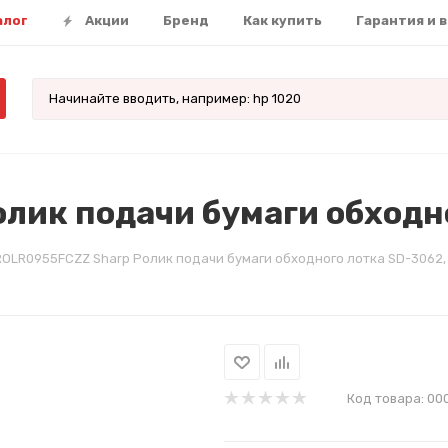
алог
Акции
Бренд
Как купить
Гарантия и 
лик подачи бумаги обходно
OLR0955FCZZ Sharp Ролик подачи бумаги обходного лотка SD-3062,
Код товара:
00