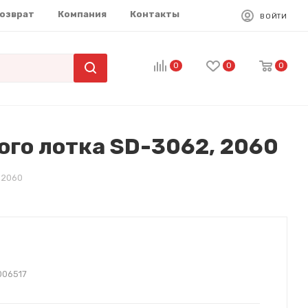
возврат
Компания
Контакты
ВОЙТИ
0
0
0
го лотка SD-3062, 2060
 2060
006517