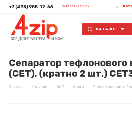
Кат
+7 (495) 955-12-65
ЗАКАЗАТЬ ЗВОНОК
КАТАЛОГ
Сепаратор тефлонового
(CET), (кратно 2 шт.) CE
—
—
—
—
Главная
Каталог
ЗИП
Sharp
Прочие запчасти Sh