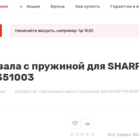
алог
Акции
Бренд
Как купить
Гарантия и 
 вала с пружиной для SHA
T351003
—
arp
Сепаратор тефлонового вала с пружиной для SHARP MX-B355W
Код товара:
00