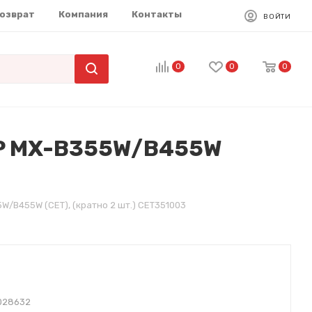
возврат
Компания
Контакты
ВОЙТИ
0
0
0
RP MX-B355W/B455W
/B455W (CET), (кратно 2 шт.) CET351003
028632