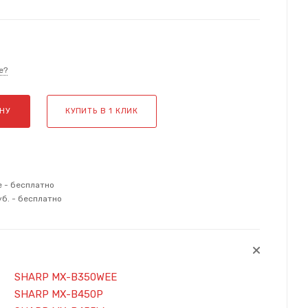
е?
НУ
КУПИТЬ В 1 КЛИК
е - бесплатно
уб. - бесплатно
SHARP MX-B350WEE
SHARP MX-B450P