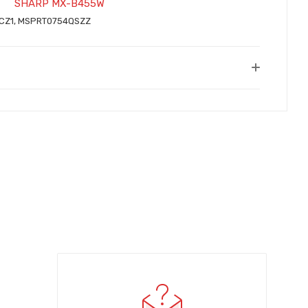
SHARP MX-B455W
CZ1, MSPRT0754QSZZ