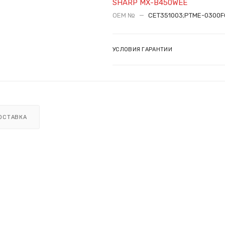
SHARP MX-B450WEE
OEM №
—
CET351003;PTME-0300F
УСЛОВИЯ ГАРАНТИИ
ОСТАВКА