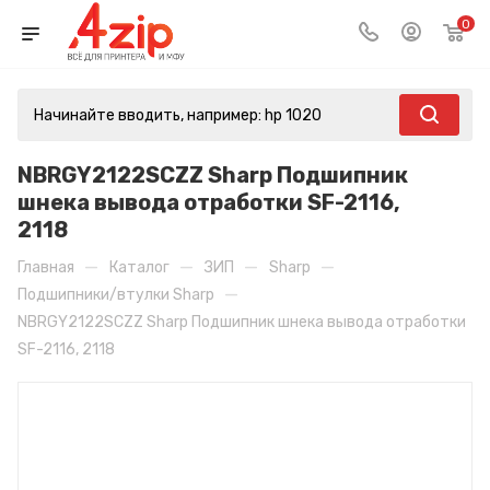
0
NBRGY2122SCZZ Sharp Подшипник
шнека вывода отработки SF-2116,
2118
—
—
—
—
Главная
Каталог
ЗИП
Sharp
—
Подшипники/втулки Sharp
NBRGY2122SCZZ Sharp Подшипник шнека вывода отработки
SF-2116, 2118