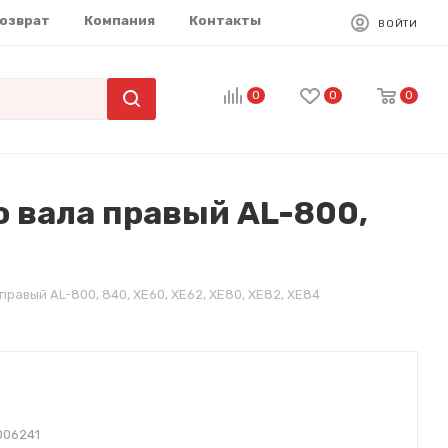
возврат
Компания
Контакты
ВОЙТИ
0
0
0
 вала правый AL-800,
авый AL-800, 840, XE60, XE62, XE80, XE82, XE84
006241