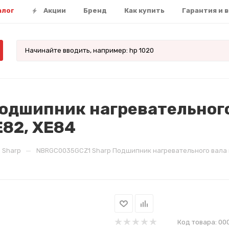
алог
Акции
Бренд
Как купить
Гарантия и 
дшипник нагревательного
E82, XE84
—
 Sharp
NBRGC0035GCZ1 Sharp Подшипник нагревательного вала пр
Код товара:
00