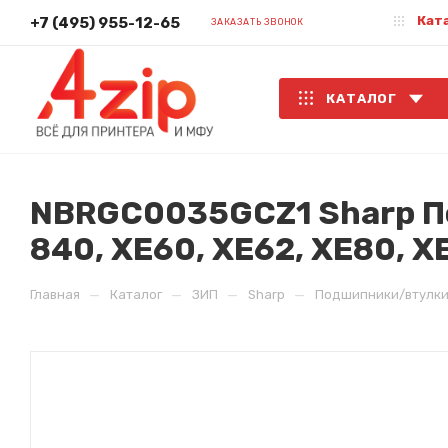
Кат
+7 (495) 955-12-65
ЗАКАЗАТЬ ЗВОНОК
КАТАЛОГ
NBRGC0035GCZ1 Sharp По
840, XE60, XE62, XE80, X
—
—
—
—
Главная
Каталог
ЗИП
Sharp
Подшипники/втулки