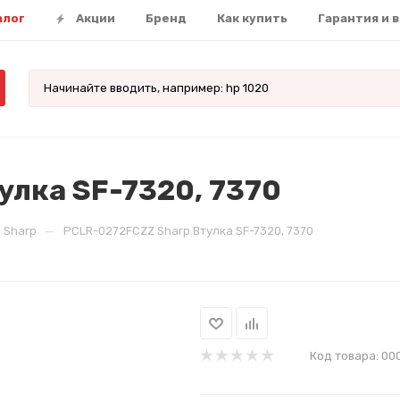
алог
Акции
Бренд
Как купить
Гарантия и 
улка SF-7320, 7370
—
 Sharp
PCLR-0272FCZZ Sharp Втулка SF-7320, 7370
Код товара:
00