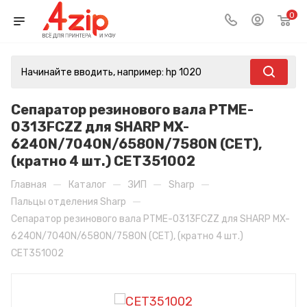
0
Сепаратор резинового вала PTME-
0313FCZZ для SHARP MX-
6240N/7040N/6580N/7580N (CET),
(кратно 4 шт.) CET351002
—
—
—
—
Главная
Каталог
ЗИП
Sharp
—
Пальцы отделения Sharp
Сепаратор резинового вала PTME-0313FCZZ для SHARP MX-
6240N/7040N/6580N/7580N (CET), (кратно 4 шт.)
CET351002