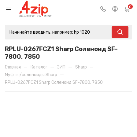
0
RPLU-0267FCZ1 Sharp Соленоид SF-
7800, 7850
—
—
—
—
Главная
Каталог
ЗИП
Sharp
—
Муфты/соленоиды Sharp
RPLU-0267FCZ1 Sharp Соленоид SF-7800, 7850