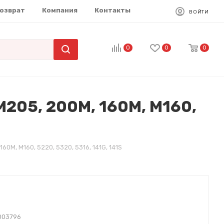
возврат
Компания
Контакты
ВОЙТИ
0
0
0
205, 200M, 160M, M160,
M, M160, 5220, 5320, 5316, 141G, 141S
003796