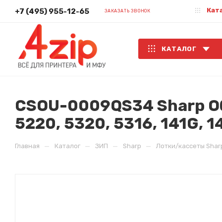
Кат
+7 (495) 955-12-65
ЗАКАЗАТЬ ЗВОНОК
КАТАЛОГ
CSOU-0009QS34 Sharp Об
5220, 5320, 5316, 141G, 1
—
—
—
—
Главная
Каталог
ЗИП
Sharp
Лотки/кассеты Shar