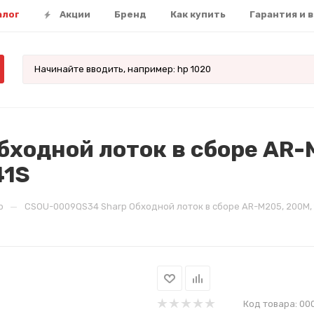
алог
Акции
Бренд
Как купить
Гарантия и 
ходной лоток в сборе AR-M
41S
—
p
CSOU-0009QS34 Sharp Обходной лоток в сборе AR-M205, 200M, 160
Код товара:
00