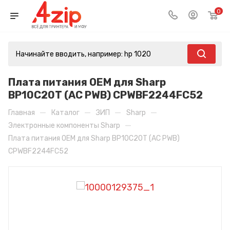
0
Плата питания OEM для Sharp
BP10C20T (AC PWB) CPWBF2244FC52
—
—
—
—
Главная
Каталог
ЗИП
Sharp
—
Электронные компоненты Sharp
Плата питания OEM для Sharp BP10C20T (AC PWB)
CPWBF2244FC52