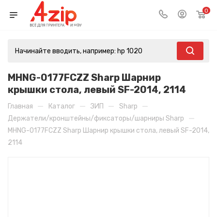
0
MHNG-0177FCZZ Sharp Шарнир
крышки стола, левый SF-2014, 2114
—
—
—
—
Главная
Каталог
ЗИП
Sharp
—
Держатели/кронштейны/фиксаторы/шарниры Sharp
MHNG-0177FCZZ Sharp Шарнир крышки стола, левый SF-2014,
2114