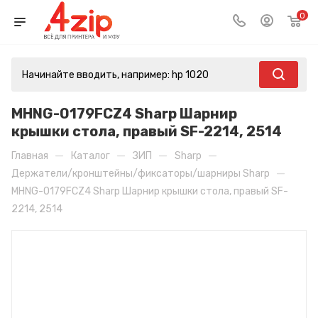
0
MHNG-0179FCZ4 Sharp Шарнир
крышки стола, правый SF-2214, 2514
—
—
—
—
Главная
Каталог
ЗИП
Sharp
—
Держатели/кронштейны/фиксаторы/шарниры Sharp
MHNG-0179FCZ4 Sharp Шарнир крышки стола, правый SF-
2214, 2514