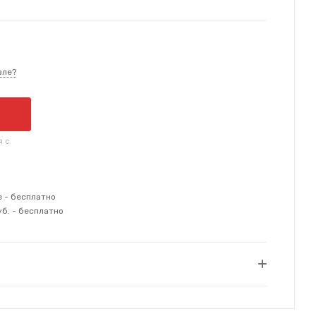
вле?
я с
е - бесплатно
уб. - бесплатно