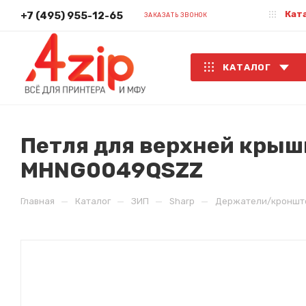
Кат
+7 (495) 955-12-65
ЗАКАЗАТЬ ЗВОНОК
КАТАЛОГ
Петля для верхней крышк
MHNG0049QSZZ
—
—
—
—
Главная
Каталог
ЗИП
Sharp
Держатели/кроншт