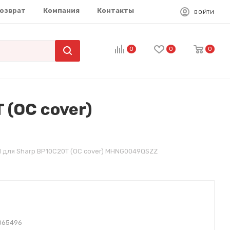
возврат
Компания
Контакты
ВОЙТИ
0
0
0
(OC cover)
 для Sharp BP10C20T (OC cover) MHNG0049QSZZ
065496