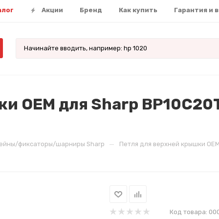
алог
Акции
Бренд
Как купить
Гарантия и 
и OEM для Sharp BP10C20T 
—
ейны/фиксаторы/шарниры Sharp
Петля для верхней крышки OEM
Код товара:
00