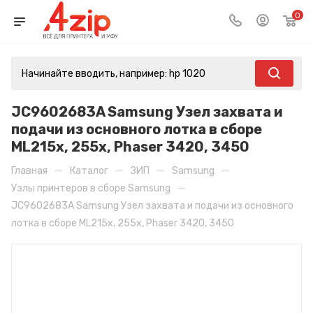
0
JC9602683A Samsung Узел захвата и
подачи из основного лотка в сборе
ML215x, 255x, Phaser 3420, 3450
—
—
—
—
Главная
Каталог
ЗИП
Samsung
—
Узлы принтеров в сборе Samsung
JC9602683A Samsung Узел захвата и подачи из основного
лотка в сборе ML215x, 255x, Phaser 3420, 3450